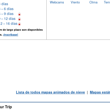
Webcams
Viento
Clima
Tem
3 días
3 – 6 días
6 – 9 días
9 – 12 días
12 – 16 días
e de largo plazo son disponibles
s.
¡Inscríbase!
Lista de todos mapas animados de nieve
|
Mapas estát
ur Trip