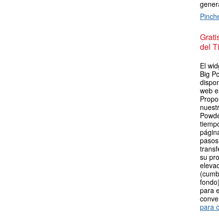
genera
Pinch
Grat
del T
El wid
Big P
dispon
web e
Propo
nuestr
Powde
tiemp
página
pasos 
transf
su pro
elevac
(cumb
fondo)
para e
conve
para o