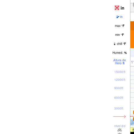
in
in
max
°
F
min
°
F
chill
°
F
Humed.
%
Altura de
1
Hielo
ft
15000ft
12000ft
9000ft
6000ft
3000ft
nivel del mar