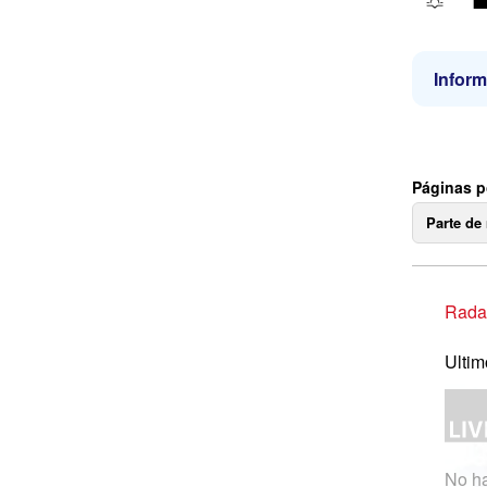
Inform
Páginas p
Parte de
Radar
Ultim
No ha