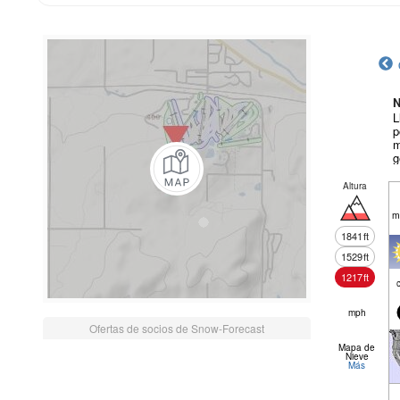
N
L
p
m
g
Altura
m
1841
ft
1529
ft
1217
ft
mph
Ofertas de socios de Snow-Forecast
Mapa de
Nieve
Más