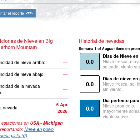
ntar el reporte
ciones de Nieve en Big
Historial de nevadas
erhorn Mountain
Semana 1 of August tiene en prom
Dias de Nieve en
0.0
Nieve fresca, may
ndidad de nieve arriba:
—
soleado, viento su
ndidad de nieve abajo:
—
Dias de nieve en
0.0
Nieve fresca, sol l
ndidad de la nevada
—
sin viento.
a:
Dia perfecto para
6 Apr
Nieve promedio,
a nevada:
0.0
2026
mayormente solea
viento suave.
 estaciones en
USA - Michigan
 reportando:
Nieve en polvo
uena pista (0)