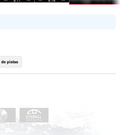
—
8:17
—
—
8:16
—
 de pistas