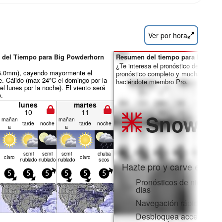
Ver por hora
 del Tiempo para Big Powderhorn
Resumen del tiempo para los días 
¿Te interesa el pronóstico de 16 día
ál 5.0mm), cayendo mayormente el
pronóstico completo y muchas más 
e. Cálido (max 24°C el domingo por la
haciéndote miembro Pro.
l lunes por la noche). El viento será
o.
lunes
martes
10
11
Snow
Pr
mañan
mañan
tarde
noche
tarde
noche
a
a
semi
semi
semi
chuba
claro
claro
nublado
nublado
nublado
scos
Hazte pro y carve en:
5
5
5
5
5
5
Pronósticos de nieve po
días
Navegación rápida sin 
Desbloquea acceso comp