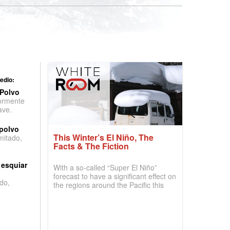
edio:
 Polvo
ormente
ave.
 polvo
This Winter’s El Niño, The
imitado,
Facts & The Fiction
 esquiar
With a so-called “Super El Niño”
forecast to have a significant effect on
do,
the regions around the Pacific this
winter, the question skiers are asking
is simple: book now or wait, and
where are the best odds?