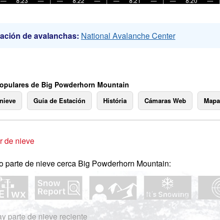
—
8:23
—
—
8:22
—
—
8:21
—
—
8:20
—
ación de avalanchas:
National Avalanche Center
opulares de Big Powderhorn Mountain
 nieve
Guía de Estación
História
Cámaras Web
Mapa
 de nieve
o parte de nieve cerca Big Powderhorn Mountain:
y parte de nieve reciente