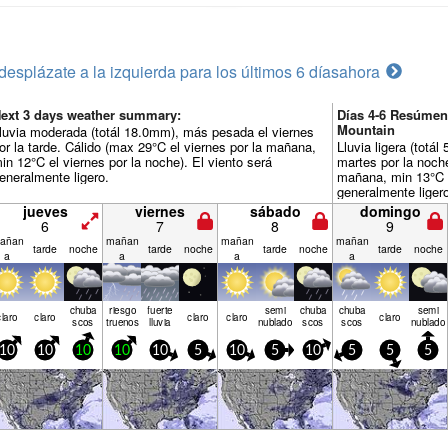
desplázate a la izquierda para los últimos 6 días
ahora
ext 3 days weather summary:
Días 4-6 Resúmen
Mountain
luvia moderada (totál 18.0mm), más pesada el viernes
or la tarde. Cálido (max 29°C el viernes por la mañana,
Lluvia ligera (tot
in 12°C el viernes por la noche). El viento será
martes por la noch
eneralmente ligero.
mañana, min 13°C e
generalmente liger
jueves
viernes
sábado
domingo
6
7
8
9
añan
mañan
mañan
mañan
tarde
noche
tarde
noche
tarde
noche
tarde
noche
a
a
a
a
chuba
riesgo
fuerte
semi
chuba
chuba
semi
claro
claro
claro
claro
claro
scos
truenos
lluvia
nublado
scos
scos
nublado
10
10
10
10
10
5
10
5
10
5
5
5