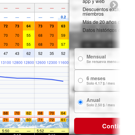
app y web
—
—
—
—
—
—
Descuentos exclusivos 
miembros
0.2
—
—
—
—
—
Más de 20 años de histor
72
73
64
73
73
63
Datos históricos de niev
70
70
55
68
70
59
70
70
55
68
70
57
47
43
62
52
35
52
Mensual
Se renueva mensualmente
13100
12800
12800
12600
12300
11600
6 meses
Solo 4.17 $ / mes
Anual
Solo 2.50 $ / mes
68
70
62
68
70
64
71
72
60
71
72
61
Continuar
5:50
—
—
5:52
—
—