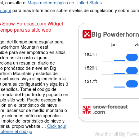
l, consulte el
Mapa meteorológico de United States
.
e aquí
para más información sobre niveles de congelación y sobre cóm
is Snow-Forecast.com Widget
iempo para su sitio web
get del tiempo para esquiar para
owderhorn Mountain está
ible para ser empotrado en sitios
xternos sin costo alguno.
rciona un resumen diario de
o pronóstico de nieve en Big
rhorn Mountain y estados de
o actuales. Vaya simplemente a la
 para su configuración y siga los 3
sencillos. Tome el código de
erencia del hipertexto y péguelo en
pio sitio web. Puede escoger la
ión en el pronóstico de nieve
re, ascensor de medio-montaña o
 y unidades métrico/imperiales
l motor del pronóstico de nieve y
nir su propio website….
Click aquí
btener el código
View the full Big Powd