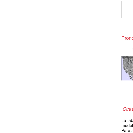
Prono
Otra
La tab
model
Para a