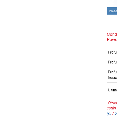
Prese
Condi
Powd
Profu
Profu
Profu
fresc
Últim
Otras
están
(0)
/
b