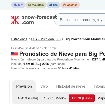
Estaciones
USA - Michigan
(39)
Big Powderhorn Mountai
Latitud/longitud:
46.50° N
90.10° W
Pronóstico de Nieve
para Big P
Previsión meteorológica para Big Powderhorn Mountain en
1217
ft
alt
Emitido:
6 am 06 Aug 2026
(hora local)
Previsión de nieve actualizada en
00
hora
41
Min
Previsión
Vivo
Historial de nieve
Inform
1841
ft
(Cima)
1529
ft
(Medio)
1217
ft
(Base)
Mapa