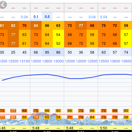
—
—
—
—
—
—
—
—
—
—
—
—
0.1
0.5
—
—
0.04
—
—
—
0.04
0.04
—
—
81
82
70
84
66
63
73
77
68
75
72
59
73
77
63
73
64
54
68
72
59
72
68
57
73
77
61
73
64
52
68
72
59
72
68
57
35
25
45
66
95
86
50
36
58
63
57
74
1300
12500
13100
13500
13600
13000
12000
12000
12500
13500
13600
13600
73
77
68
75
66
60
66
73
66
70
69
60
77
80
66
79
65
58
71
74
64
73
70
58
5:46
—
—
5:48
—
—
5:48
—
—
5:50
—
—