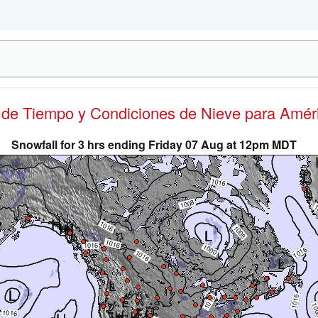
s de Tiempo y Condiciones de Nieve
para Améri
Snowfall for 3 hrs ending Friday 07 Aug at 12pm MDT