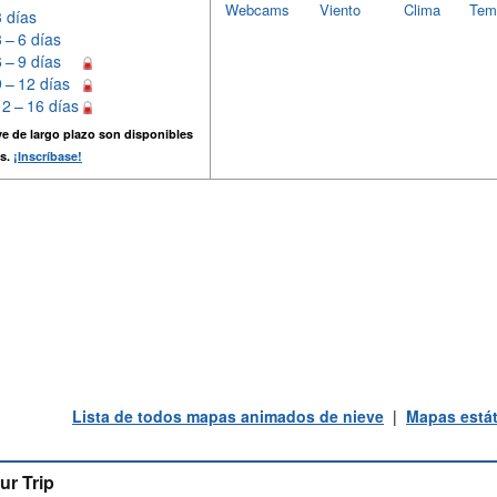
Webcams
Viento
Clima
Tem
3 días
3 – 6 días
6 – 9 días
9 – 12 días
12 – 16 días
e de largo plazo son disponibles
s.
¡Inscríbase!
Lista de todos mapas animados de nieve
|
Mapas estát
ur Trip