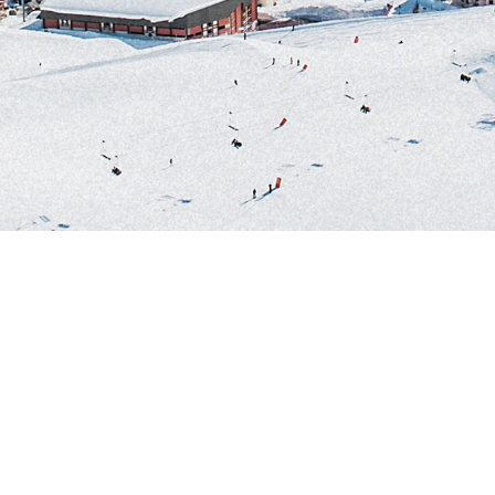
Explorar
Estaciones de es
Mapas Tiempo
Descubre nuestra app
Resumen de Nie
Whiteroom Notici
Fotos