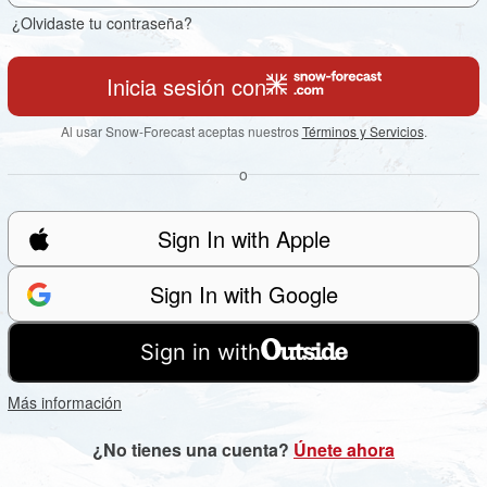
¿Olvidaste tu contraseña?
Inicia sesión con
Al usar Snow-Forecast aceptas nuestros
Términos y Servicios
.
o
Sign In with Apple
Sign In with Google
Sign in with
Más información
¿No tienes una cuenta?
Únete ahora