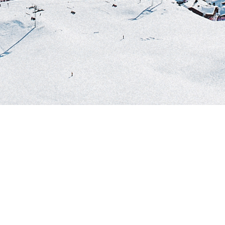
Servicios
Previsión 
quí
Membresía
Alertas de nieve por email
ve
Aplicación móvil de nieve
as
Reporteros de campo
Feeds de tiempo