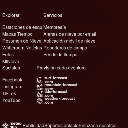
Explorar
Servicios
Estaciones de esquí
Membresía
Mapas Tiempo
Alertas de nieve por email
Resumen de Nieve
Aplicación móvil de nieve
Whiteroom Noticias
Reporteros de campo
Fotos
Feeds de tiempo
MiNieve
Sociales
Previsión cada aventura
Facebook
Instagram
TikTok
YouTube
Publicidad
Soporte
Contacto
Enlazar a nosotros