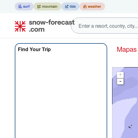
Mapa
Find Your Trip
+
-