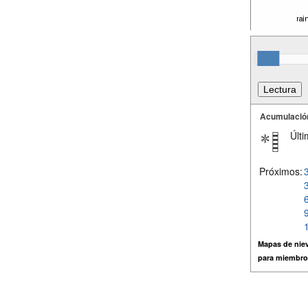
Acumulació
Últi
Próximos:
Mapas de niev
para miembro