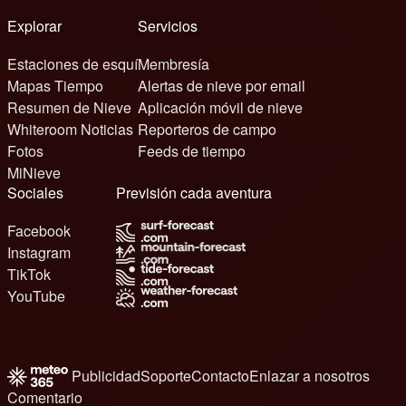
Explorar
Servicios
Estaciones de esquí
Membresía
Mapas Tiempo
Alertas de nieve por email
Resumen de Nieve
Aplicación móvil de nieve
Whiteroom Noticias
Reporteros de campo
Fotos
Feeds de tiempo
MiNieve
Sociales
Previsión cada aventura
Facebook
Instagram
TikTok
YouTube
Publicidad
Soporte
Contacto
Enlazar a nosotros
Comentario