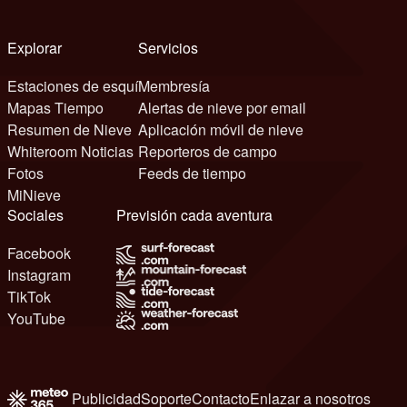
Explorar
Servicios
Estaciones de esquí
Membresía
Mapas Tiempo
Alertas de nieve por email
Resumen de Nieve
Aplicación móvil de nieve
Whiteroom Noticias
Reporteros de campo
Fotos
Feeds de tiempo
MiNieve
Sociales
Previsión cada aventura
Facebook
Instagram
TikTok
YouTube
Publicidad
Soporte
Contacto
Enlazar a nosotros