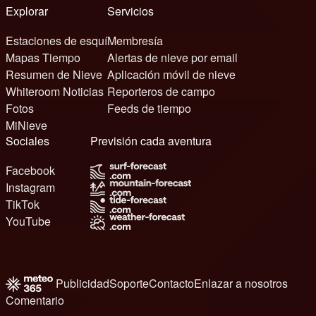
Explorar
Servicios
Estaciones de esquí
Membresía
Mapas Tiempo
Alertas de nieve por email
Resumen de Nieve
Aplicación móvil de nieve
Whiteroom Noticias
Reporteros de campo
Fotos
Feeds de tiempo
MiNieve
Sociales
Previsión cada aventura
Facebook
Instagram
TikTok
YouTube
Publicidad
Soporte
Contacto
Enlazar a nosotros
Comentario