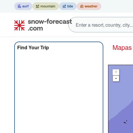
Mapa
Find Your Trip
+
-