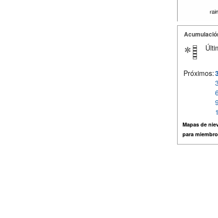
Acumulació
Últi
Próximos:
Mapas de niev
para miembro