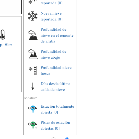
reportada
[0]
Nueva nieve
reportada
[0]
Profundidad de
nieve en el remonte
de arriba
p. Aire
Profundidad de
nieve abajo
Profundidad nieve
fresca
Días desde última
caída de nieve
Mostrar:
Estación totalmente
abierta
[0]
Pistas de estación
abiertas
[0]