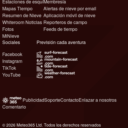
Estaciones de esquí
Membresía
Mapas Tiempo
Alertas de nieve por email
Resumen de Nieve
Aplicación móvil de nieve
Whiteroom Noticias
Reporteros de campo
Fotos
Feeds de tiempo
MiNieve
Sociales
Previsión cada aventura
Facebook
Instagram
TikTok
YouTube
Publicidad
Soporte
Contacto
Enlazar a nosotros
Comentario
© 2026 Meteo365 Ltd. Todos los derechos reservados
6