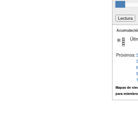
Acumulació
Últi
Próximos:
Mapas de niev
para miembro