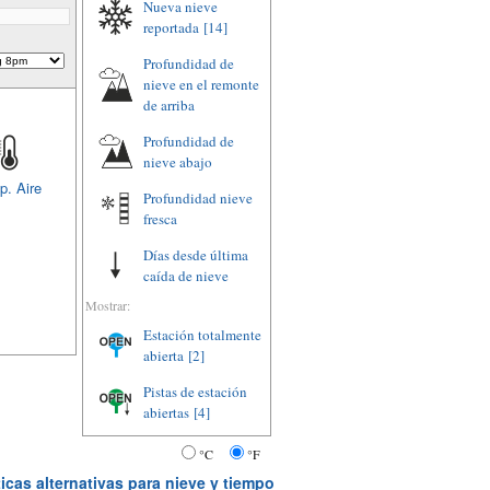
Nueva nieve
reportada
[14]
Profundidad de
nieve en el remonte
de arriba
Profundidad de
nieve abajo
p. Aire
Profundidad nieve
fresca
Días desde última
caída de nieve
Mostrar:
Estación totalmente
abierta
[2]
Pistas de estación
abiertas
[4]
°C
°F
icas alternativas para nieve y tiempo