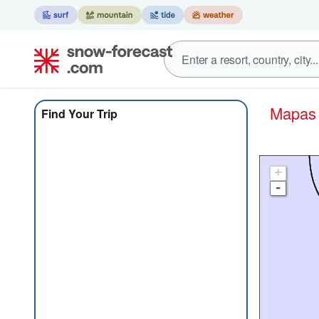
Mapa
Find Your Trip
+
-