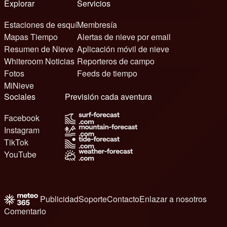
Explorar
Servicios
Estaciones de esquí
Membresía
Mapas Tiempo
Alertas de nieve por email
Resumen de Nieve
Aplicación móvil de nieve
Whiteroom Noticias
Reporteros de campo
Fotos
Feeds de tiempo
MiNieve
Sociales
Previsión cada aventura
Facebook
Instagram
TikTok
YouTube
Publicidad
Soporte
Contacto
Enlazar a nosotros
Comentario