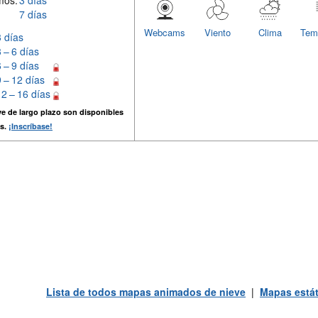
mos:
3 días
7 días
Webcams
Viento
Clima
Tem
3 días
3 – 6 días
6 – 9 días
9 – 12 días
12 – 16 días
e de largo plazo son disponibles
s.
¡Inscríbase!
Lista de todos mapas animados de nieve
|
Mapas estát