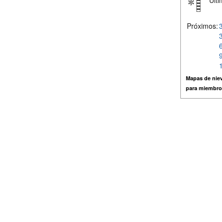
Últi
Próximos:
Mapas de niev
para miembro