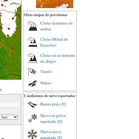
Otras mapas de previsiones
Clima (remontes de
arriba)
Clima (Mitad de
Estación)
Clima (en el remonte
de abajo)
Viento
Nubes
m
Condiciones de nieve reportadas
Buena pista
[0]
Nieve en polvo
reportada
[0]
Nueva nieve
reportada
[0]