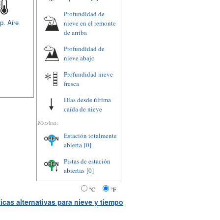
Profundidad de
p. Aire
nieve en el remonte
de arriba
Profundidad de
nieve abajo
Profundidad nieve
fresca
Días desde última
caída de nieve
Mostrar:
Estación totalmente
abierta
[0]
Pistas de estación
abiertas
[0]
°C
°F
icas alternativas para nieve y tiempo