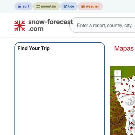
Mapa
Find Your Trip
+
-