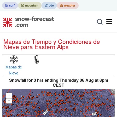
Mapas de Tiempo y Condiciones de
Nieve
para Eastern Alps
Mapas de
Nieve
Snowfall for 3 hrs ending Thursday 06 Aug at 8pm
CEST
+
-