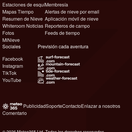
Estaciones de esquí
Membresía
Mapas Tiempo
Alertas de nieve por email
Resumen de Nieve
Aplicación móvil de nieve
Whiteroom Noticias
Reporteros de campo
Fotos
Feeds de tiempo
MiNieve
Sociales
Previsión cada aventura
Facebook
Instagram
TikTok
YouTube
Publicidad
Soporte
Contacto
Enlazar a nosotros
Comentario
© 2026 Meteo365 Ltd. Todos los derechos reservados
6