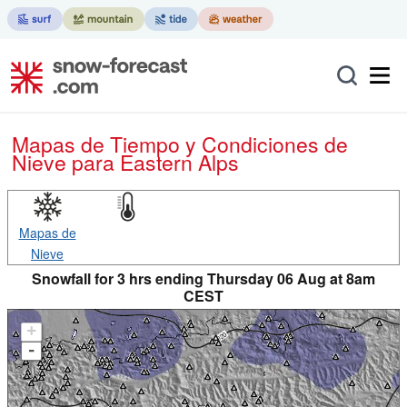
Mapas de Tiempo y Condiciones de
Nieve
para Eastern Alps
Mapas de
Nieve
Snowfall for 3 hrs ending Thursday 06 Aug at 8am
CEST
+
-