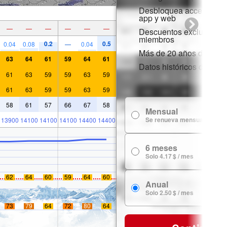
Desbloquea acceso comp
app y web
—
—
—
—
—
—
Descuentos exclusivos 
miembros
0.2
0.5
0.04
0.08
—
0.04
Más de 20 años de histor
63
64
61
59
64
61
Datos históricos de niev
61
63
59
59
63
59
61
63
59
59
63
59
58
61
57
66
67
58
Mensual
Se renueva mensualmente
13900
14100
14100
14100
14400
14400
6 meses
Solo 4.17 $ / mes
62
64
60
59
64
60
Anual
Solo 2.50 $ / mes
73
79
64
72
80
64