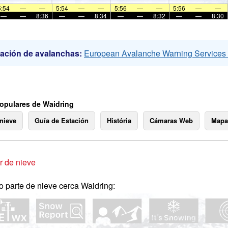
5:54
—
—
5:54
—
—
5:56
—
—
5:56
—
—
—
—
8:36
—
—
8:34
—
—
8:32
—
—
8:30
ación de avalanchas:
European Avalanche Warning Service
opulares de Waidring
 nieve
Guía de Estación
História
Cámaras Web
Mapa
 de nieve
o parte de nieve cerca Waidring: