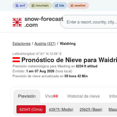
Estaciones
Austria
(337)
Waidring
Latitud/longitud:
47.61° N
12.56° E
Pronóstico de Nieve
para Waidr
Previsión meteorológica para Waidring en
6234
ft
altitud
Emitido:
1 am 07 Aug 2026
(hora local)
Previsión de nieve actualizada en
05
hora
42
Min
Previsión
Vivo
Historial de nieve
Info
6234
ft
(Cima)
4397
ft
(Medio)
2562
ft
(Base)
Mapa