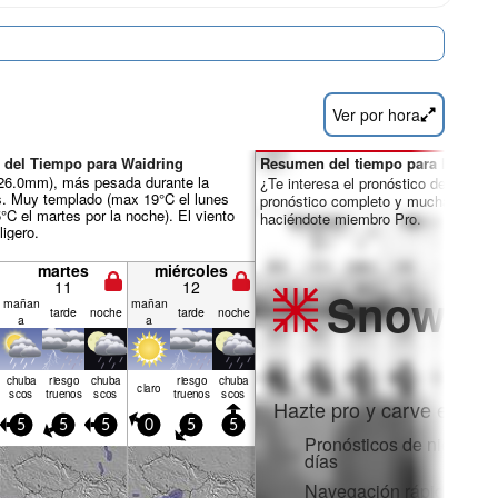
Ver por hora
 del Tiempo para Waidring
Resumen del tiempo para los días 
ál 26.0mm), más pesada durante la
¿Te interesa el pronóstico de 16 día
s. Muy templado (max 19°C el lunes
pronóstico completo y muchas más 
5°C el martes por la noche). El viento
haciéndote miembro Pro.
igero.
martes
miércoles
11
12
Snow
Pr
mañan
mañan
tarde
noche
tarde
noche
a
a
chuba
riesgo
chuba
riesgo
chuba
claro
scos
truenos
scos
truenos
scos
Hazte pro y carve en:
5
5
5
0
5
5
Pronósticos de nieve po
días
Navegación rápida sin 