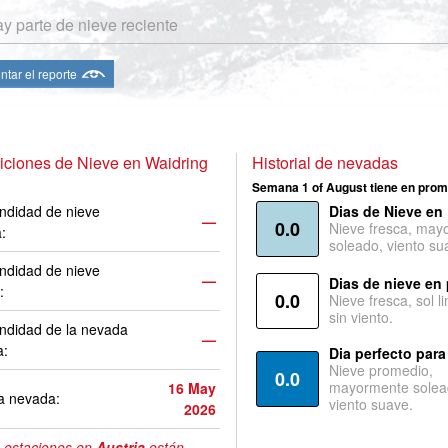
y parte de nieve reciente
ntar el reporte
ciones de Nieve en Waidring
Historial de nevadas
Semana 1 of August tiene en prom
ndidad de nieve
Dias de Nieve en
—
0.0
Nieve fresca, may
a:
soleado, viento su
ndidad de nieve
—
Dias de nieve en
:
0.0
Nieve fresca, sol l
sin viento.
ndidad de la nevada
—
a:
Dia perfecto para
Nieve promedio,
0.0
mayormente solea
16 May
a nevada:
viento suave.
2026
 estaciones en
Austria
están