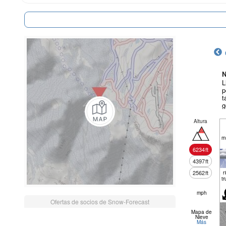
N
L
p
t
g
Altura
m
6234
ft
4397
ft
2562
ft
r
tr
mph
Ofertas de socios de Snow-Forecast
Mapa de
Nieve
Más