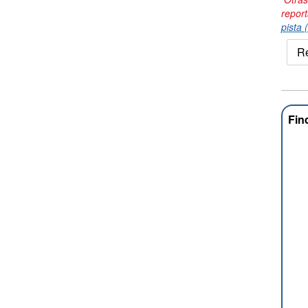
repor
pista 
Re
Fin