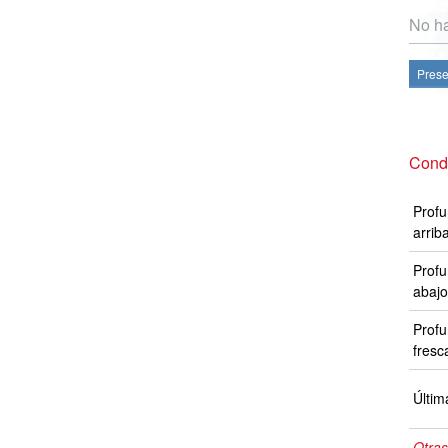
No ha
Prese
Condi
Profu
arrib
Profu
abajo
Profu
fresc
Últim
Otras