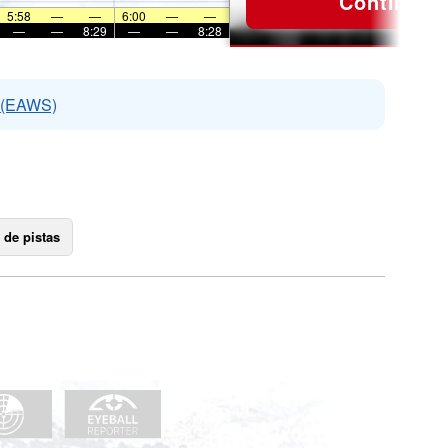
Continuar
5:58
—
—
6:00
—
—
—
—
8:29
—
—
8:28
s (EAWS)
 de pistas