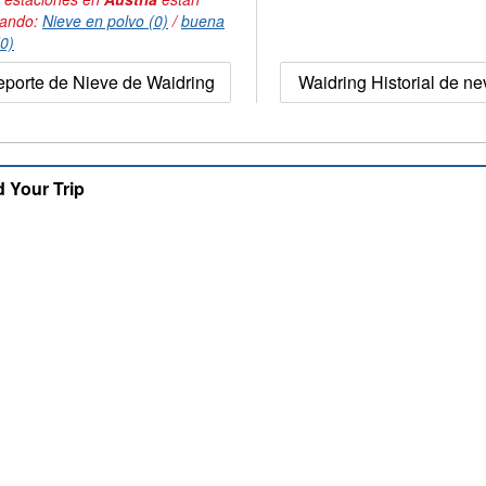
tando:
Nieve en polvo (0)
/
buena
(0)
porte de Nieve de Waidring
Waidring Historial de n
d Your Trip