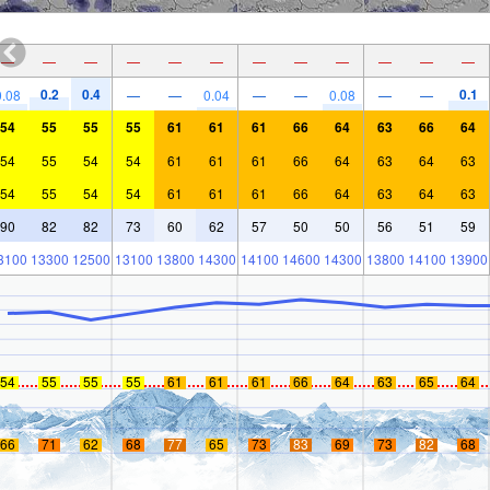
—
—
—
—
—
—
—
—
—
—
—
—
0.2
0.4
0.1
0.08
—
—
0.04
—
—
0.08
—
—
54
55
55
55
61
61
61
66
64
63
66
64
54
55
54
54
61
61
61
66
64
63
64
63
54
55
54
54
61
61
61
66
64
63
64
63
90
82
82
73
60
62
57
50
50
56
51
59
3100
13300
12500
13100
13800
14300
14100
14600
14300
13800
14100
13900
54
55
55
55
61
61
61
66
64
63
65
64
66
71
62
68
77
65
73
83
69
73
82
68