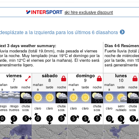
ski hire exclusive discount
desplázate a la izquierda para los últimos 6 días
ahora
ext 3 days weather summary:
Días 4-6 Resúmen
luvia moderada (totál 19.0mm), más pesada el viernes
Fuerte lluvia (tot
or la noche. Muy templado (max 19°C el domingo por la
noche de miércole
arde, min 12°C el viernes por la mañana). El viento será
por la tarde, min 1
eneralmente ligero.
será generalmente l
viernes
sábado
domingo
lunes
7
8
9
10
añan
mañan
mañan
mañan
tarde
noche
tarde
noche
tarde
noche
tarde
noche
a
a
a
a
iesgo
riesgo
chuba
chuba
chuba
semi
chuba
claro
claro
claro
claro
claro
uenos
truenos
scos
scos
scos
nublado
scos
0
5
5
0
5
5
5
5
5
0
5
5