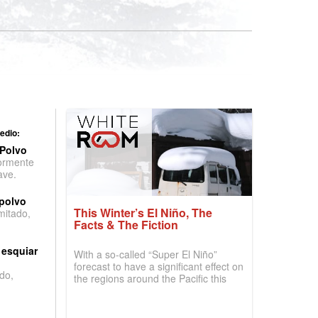
edio:
 Polvo
ormente
ave.
 polvo
This Winter’s El Niño, The
imitado,
Facts & The Fiction
 esquiar
With a so-called “Super El Niño”
forecast to have a significant effect on
do,
the regions around the Pacific this
winter, the question skiers are asking
is simple: book now or wait, and
where are the best odds?