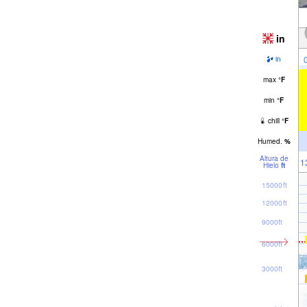
in
in
max
°
F
min
°
F
chill
°
F
Humed.
%
Altura de
1
Hielo
ft
15000ft
12000ft
9000ft
6000ft
3000ft