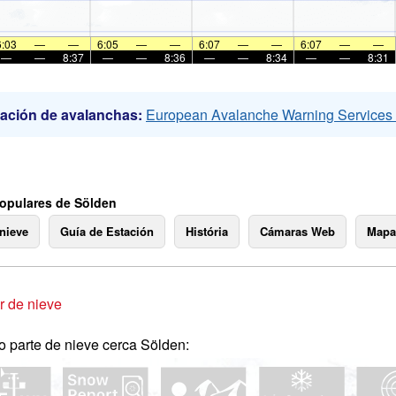
6:03
—
—
6:05
—
—
6:07
—
—
6:07
—
—
—
—
8:37
—
—
8:36
—
—
8:34
—
—
8:31
ación de avalanchas:
European Avalanche Warning Service
opulares de Sölden
 nieve
Guía de Estación
História
Cámaras Web
Mapa
 de nieve
o parte de nieve cerca Sölden: