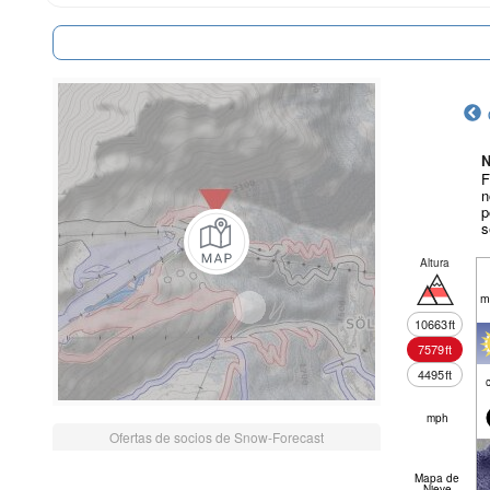
N
F
n
p
s
Altura
m
10663
ft
7579
ft
4495
ft
mph
Ofertas de socios de Snow-Forecast
Mapa de
Nieve