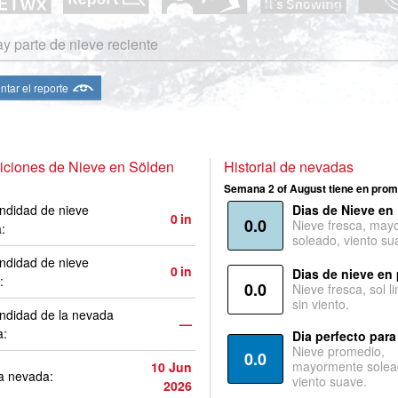
y parte de nieve reciente
ntar el reporte
iciones de Nieve en Sölden
Historial de nevadas
Semana 2 of August tiene en prom
ndidad de nieve
Dias de Nieve en
0
in
0.0
Nieve fresca, may
a:
soleado, viento su
ndidad de nieve
0
in
Dias de nieve en
:
0.0
Nieve fresca, sol l
sin viento.
ndidad de la nevada
—
a:
Dia perfecto para
Nieve promedio,
0.0
mayormente solea
10 Jun
a nevada:
viento suave.
2026