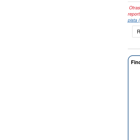
Otras
repor
pista 
R
Fin