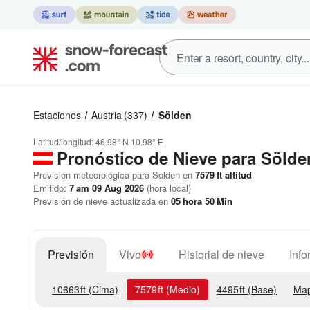
Estaciones
Austria
(337)
Sölden
Latitud/longitud:
46.98° N
10.98° E
Pronóstico de Nieve
para Sölde
Previsión meteorológica para Solden en
7579
ft
altitud
Emitido:
7 am 09 Aug 2026
(hora local)
Previsión de nieve actualizada en
05
hora
50
Min
Previsión
Vivo
Historial de nieve
Info
10663
ft
(Cima)
7579
ft
(Medio)
4495
ft
(Base)
Map