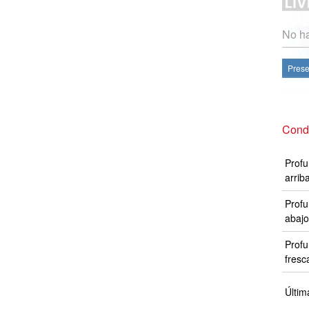
No ha
Prese
Cond
Profu
arrib
Profu
abajo
Profu
fresc
Últim