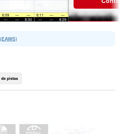
Continuar
6:09
—
—
6:11
—
—
—
—
8:30
—
—
8:29
s (EAWS)
 de pistas