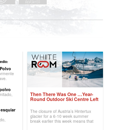
edio:
 Polvo
ormente
ave.
 polvo
Then There Was One …Year-
imitado,
Round Outdoor Ski Centre Left
 esquiar
The closure of Austria’s Hintertux
glacier for a 6-10 week summer
do,
break earlier this week means that
the world now only has one year-