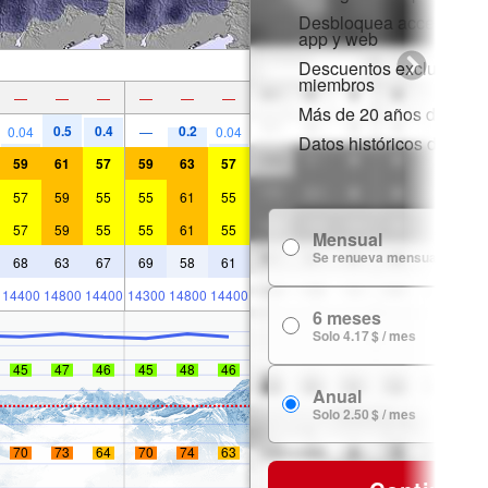
Desbloquea acceso comp
app y web
Descuentos exclusivos 
miembros
—
—
—
—
—
—
Más de 20 años de histor
0.5
0.4
0.2
0.04
—
0.04
Datos históricos de niev
59
61
57
59
63
57
57
59
55
55
61
55
57
59
55
55
61
55
Mensual
Se renueva mensualmente
68
63
67
69
58
61
14400
14800
14400
14300
14800
14400
6 meses
Solo 4.17 $ / mes
45
47
46
45
48
46
Anual
Solo 2.50 $ / mes
70
73
64
70
74
63