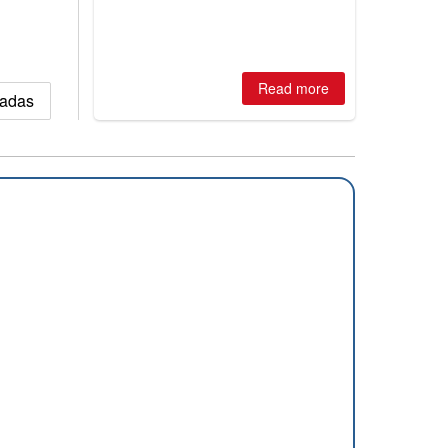
round outdoor ski area left - The
Matterhorn Glacier Paradise above
Zermatt.
Read more
vadas