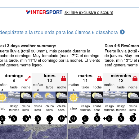
ski hire exclusive discount
desplázate a la izquierda para los últimos 6 días
ahora
ext 3 days weather summary:
Días 4-6 Resúmen
uerte lluvia (totál 30.0mm), más pesada durante la
Fuerte lluvia (totá
oche de domingo. Muy templado (max 17°C el domingo
de jueves. Muy tem
or la tarde, min 11°C el domingo por la noche). El viento
tarde, min 13°C el 
erá generalmente ligero.
será generalmente l
domingo
lunes
martes
miércoles
9
10
11
12
añan
mañan
mañan
mañan
tarde
noche
tarde
noche
tarde
noche
tarde
noche
a
a
a
a
riesgo
chuba
chuba
chuba
chuba
riesgo
chuba
riesgo
riesgo
chuba
claro
claro
truenos
scos
scos
scos
scos
truenos
scos
truenos
truenos
scos
5
5
5
5
5
0
0
5
5
5
5
5