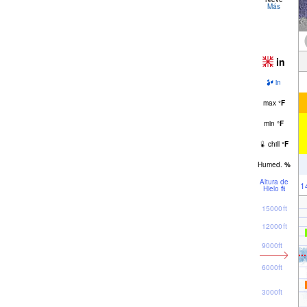
Más
in
in
max
°
F
min
°
F
chill
°
F
Humed.
%
Altura de
1
Hielo
ft
15000ft
12000ft
9000ft
6000ft
3000ft