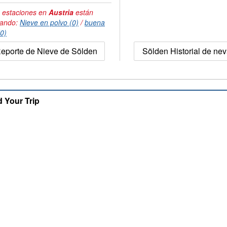
 estaciones en
Austria
están
tando:
Nieve en polvo (0)
/
buena
(0)
eporte de Nieve de Sölden
Sölden Historial de ne
d Your Trip