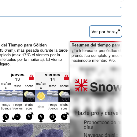
Ver por hora
 del Tiempo para Sölden
Resumen del tiempo para los días 
l 45.0mm), más pesada durante la tarde
¿Te interesa el pronóstico de 16 día
plado (max 17°C el viernes por la
pronóstico completo y muchas más 
miércoles por la mañana). El viento
haciéndote miembro Pro.
igero.
jueves
viernes
13
14
Snow
Pr
mañan
mañan
tarde
noche
tarde
noche
a
a
riesgo
riesgo
chuba
riesgo
chuba
claro
truenos
truenos
scos
truenos
scos
Hazte pro y carve en:
5
5
5
5
0
5
Pronósticos de nieve po
días
Navegación rápida sin 