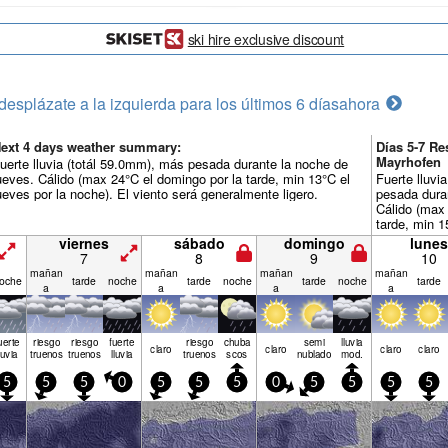
ski hire exclusive discount
desplázate a la izquierda para los últimos 6 días
ahora
ext 4 days weather summary:
Días 5-7 R
Mayrhofen
uerte lluvia (totál 59.0mm), más pesada durante la noche de
ueves. Cálido (max 24°C el domingo por la tarde, min 13°C el
Fuerte lluvi
ueves por la noche). El viento será generalmente ligero.
pesada dura
Cálido (max 
tarde, min 1
noche). El v
viernes
sábado
domingo
lunes
ligero.
7
8
9
10
mañan
mañan
mañan
mañan
oche
tarde
noche
tarde
noche
tarde
noche
tarde
a
a
a
a
uerte
riesgo
riesgo
fuerte
riesgo
chuba
semi
lluvia
claro
claro
claro
claro
luvia
truenos
truenos
lluvia
truenos
scos
nublado
mod.
5
5
5
0
5
5
5
0
5
5
5
5