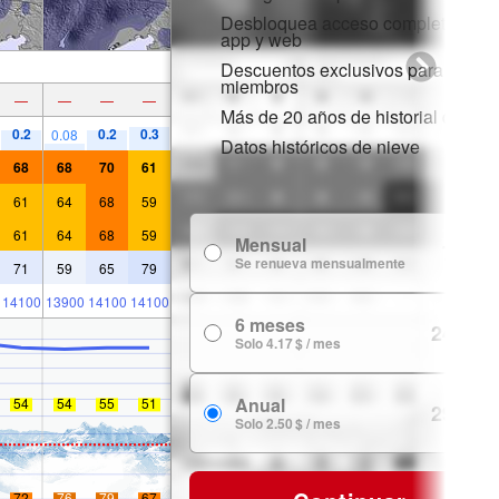
Desbloquea acceso completo en la
app y web
Descuentos exclusivos para
miembros
—
—
—
—
Más de 20 años de historial de nie
0.2
0.2
0.3
0.08
Datos históricos de nieve
68
68
70
61
61
64
68
59
61
64
68
59
Mensual
7.99 $
Se renueva mensualmente
71
59
65
79
14100
13900
14100
14100
6 meses
24.99 $
Solo 4.17 $ / mes
Anual
54
54
55
51
29.99 $
Solo 2.50 $ / mes
72
76
79
67