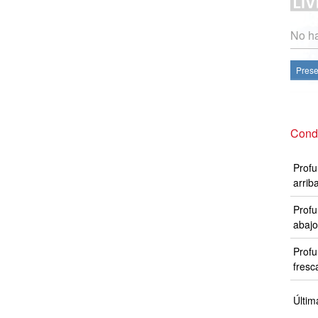
No ha
Prese
Cond
Profu
arrib
Profu
abajo
Profu
fresc
Últim