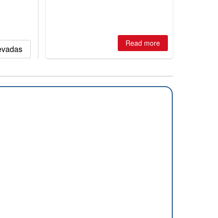
is simple: book now or wait, and
where are the best odds?
Read more
nevadas