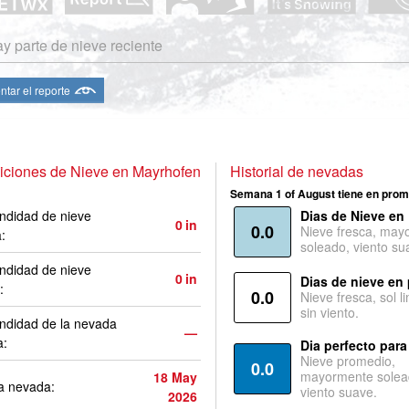
y parte de nieve reciente
ntar el reporte
iciones de Nieve en Mayrhofen
Historial de nevadas
Semana 1 of August tiene en prom
ndidad de nieve
Dias de Nieve en
0
in
0.0
Nieve fresca, may
a:
soleado, viento su
ndidad de nieve
0
in
Dias de nieve en
:
0.0
Nieve fresca, sol l
sin viento.
ndidad de la nevada
—
a:
Dia perfecto para
Nieve promedio,
0.0
mayormente solea
18 May
a nevada:
viento suave.
2026