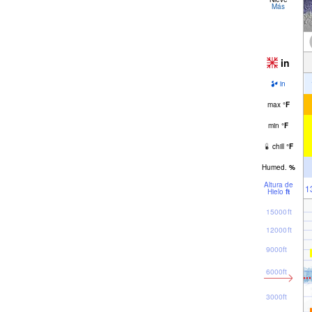
Más
in
in
max
°
F
min
°
F
chill
°
F
Humed.
%
Altura de
1
Hielo
ft
15000ft
12000ft
9000ft
6000ft
3000ft