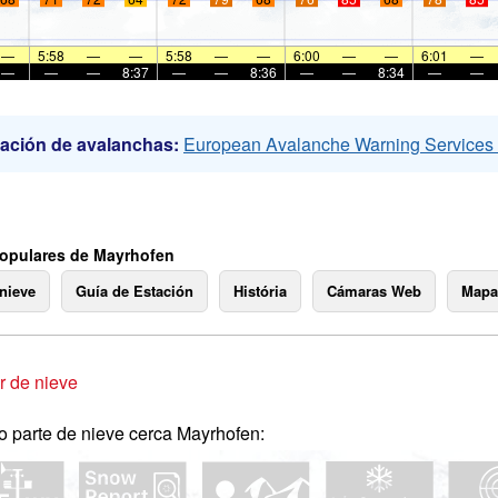
—
5:58
—
—
5:58
—
—
6:00
—
—
6:01
—
—
—
—
8:37
—
—
8:36
—
—
8:34
—
—
ación de avalanchas:
European Avalanche Warning Service
opulares de Mayrhofen
 nieve
Guía de Estación
História
Cámaras Web
Mapa
 de nieve
o parte de nieve cerca Mayrhofen: