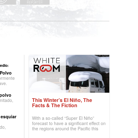
edio:
 Polvo
ormente
ave.
 polvo
This Winter’s El Niño, The
imitado,
Facts & The Fiction
 esquiar
With a so-called “Super El Niño”
forecast to have a significant effect on
do,
the regions around the Pacific this
winter, the question skiers are asking