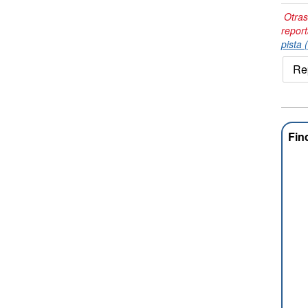
Otras
repor
pista 
Re
Fin