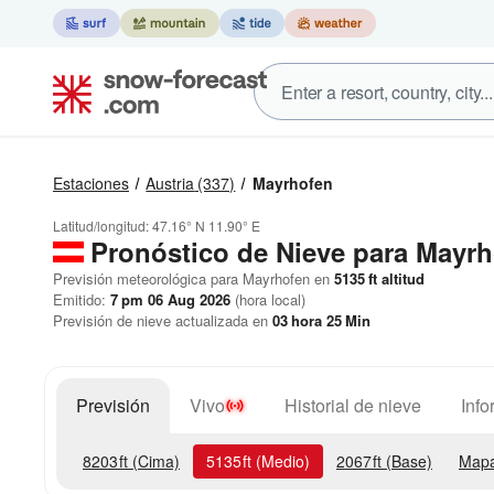
Estaciones
Austria
(337)
Mayrhofen
Latitud/longitud:
47.16° N
11.90° E
Pronóstico de Nieve
para Mayrh
Previsión meteorológica para Mayrhofen en
5135
ft
altitud
Emitido:
7 pm 06 Aug 2026
(hora local)
Previsión de nieve actualizada en
03
hora
25
Min
Previsión
Vivo
Historial de nieve
Info
8203
ft
(Cima)
5135
ft
(Medio)
2067
ft
(Base)
Mapa