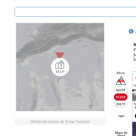
N
F
j
j
Altura
n
8203
ft
5135
ft
2067
ft
f
l
mph
Ofertas de socios de Snow-Forecast
Mapa de
Nieve