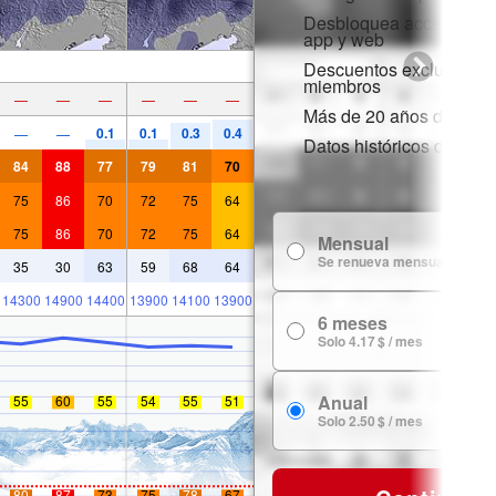
Desbloquea acceso comp
app y web
Descuentos exclusivos 
miembros
—
—
—
—
—
—
Más de 20 años de histor
0.1
0.1
0.3
0.4
—
—
Datos históricos de niev
84
88
77
79
81
70
75
86
70
72
75
64
75
86
70
72
75
64
Mensual
Se renueva mensualmente
35
30
63
59
68
64
14300
14900
14400
13900
14100
13900
6 meses
Solo 4.17 $ / mes
Anual
55
60
55
54
55
51
Solo 2.50 $ / mes
80
87
73
75
78
67