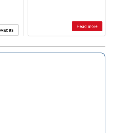
is simple: book now or wait, and
where are the best odds?
Read more
nevadas