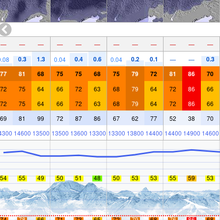
—
—
—
—
—
—
—
—
—
—
—
—
0.3
1.3
0.4
0.6
0.2
0.1
0.3
0.08
0.04
0.04
—
—
77
81
68
75
75
68
75
79
72
81
86
70
72
75
64
66
72
63
68
79
64
72
86
66
72
75
64
66
72
63
68
79
64
72
86
66
69
81
99
72
87
86
67
62
77
52
38
70
4300
14600
13500
13500
13600
13300
13300
13800
14400
14400
14900
14600
54
55
49
50
51
48
50
53
53
55
59
53
74
78
66
71
73
65
72
79
68
76
86
68