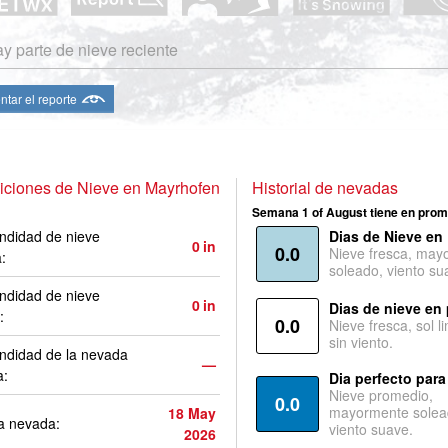
y parte de nieve reciente
ntar el reporte
iciones de Nieve en Mayrhofen
Historial de nevadas
Semana 1 of August tiene en prom
ndidad de nieve
Dias de Nieve en
0
in
0.0
Nieve fresca, may
a:
soleado, viento su
ndidad de nieve
0
in
Dias de nieve en
:
0.0
Nieve fresca, sol l
sin viento.
ndidad de la nevada
—
a:
Dia perfecto para
Nieve promedio,
0.0
mayormente solea
18 May
a nevada:
viento suave.
2026