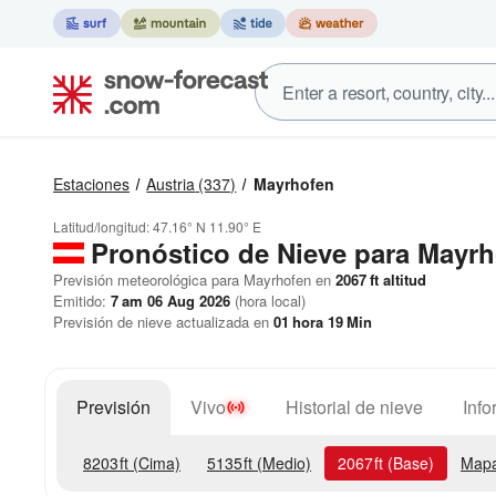
Estaciones
Austria
(337)
Mayrhofen
Latitud/longitud:
47.16° N
11.90° E
Pronóstico de Nieve
para Mayrh
Previsión meteorológica para Mayrhofen en
2067
ft
altitud
Emitido:
7 am 06 Aug 2026
(hora local)
Previsión de nieve actualizada en
01
hora
19
Min
Previsión
Vivo
Historial de nieve
Info
8203
ft
(Cima)
5135
ft
(Medio)
2067
ft
(Base)
Mapa