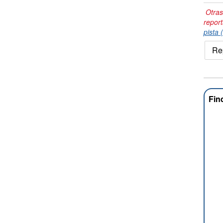
Otras
repor
pista 
Re
Fin