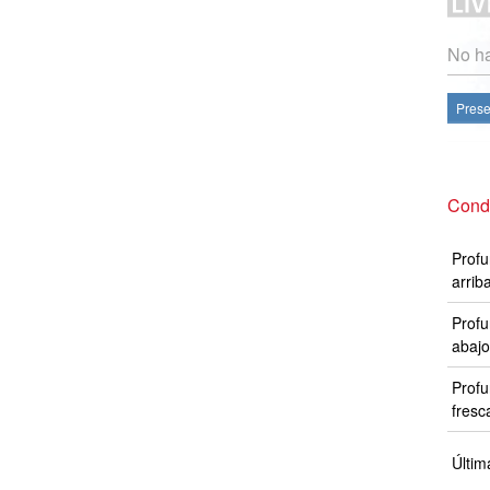
No ha
Prese
Cond
Profu
arrib
Profu
abajo
Profu
fresc
Últim