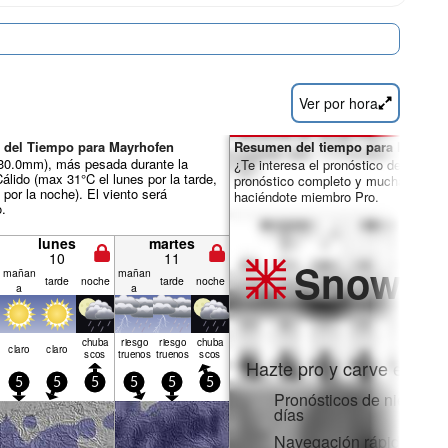
Ver por hora
 del Tiempo para Mayrhofen
Resumen del tiempo para los días 
ál 30.0mm), más pesada durante la
¿Te interesa el pronóstico de 16 día
álido (max 31°C el lunes por la tarde,
pronóstico completo y muchas más 
por la noche). El viento será
haciéndote miembro Pro.
o.
lunes
martes
10
11
Snow
Pr
mañan
mañan
tarde
noche
tarde
noche
a
a
chuba
riesgo
riesgo
chuba
claro
claro
scos
truenos
truenos
scos
Hazte pro y carve en:
5
5
5
5
5
5
Pronósticos de nieve po
días
Navegación rápida sin 