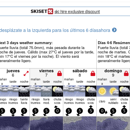
ski hire exclusive discount
desplázate a la izquierda para los últimos 6 días
ahora
ext 3 days weather summary:
Días 4-6 Resúmen
uerte lluvia (totál 75.0mm), más pesada durante la
Fuerte lluvia (tot
oche de jueves. Cálido (max 27°C el jueves por la tarde,
noche de martes. C
in 17°C el viernes por la noche). El viento será
min 18°C el martes 
eneralmente ligero.
generalmente liger
jueves
viernes
sábado
domingo
6
7
8
9
añan
mañan
mañan
mañan
tarde
noche
tarde
noche
tarde
noche
tarde
noche
a
a
a
a
iesgo
riesgo
fuerte
riesgo
lluvia
chuba
riesgo
riesgo
chuba
semi
chuba
claro
uenos
truenos
lluvia
truenos
mod.
scos
truenos
truenos
scos
nublado
scos
5
5
5
5
5
0
5
5
5
0
5
5