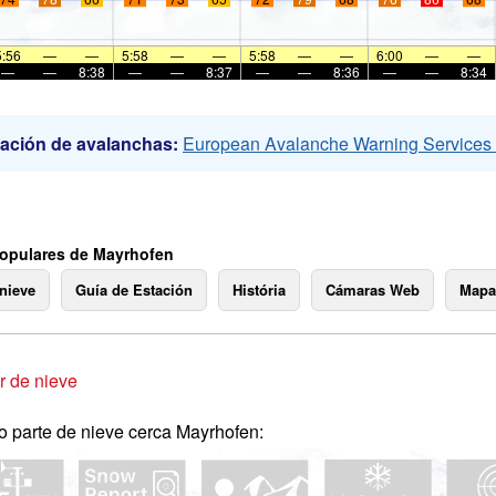
5:56
—
—
5:58
—
—
5:58
—
—
6:00
—
—
—
—
8:38
—
—
8:37
—
—
8:36
—
—
8:34
ación de avalanchas:
European Avalanche Warning Service
opulares de Mayrhofen
 nieve
Guía de Estación
História
Cámaras Web
Mapa
 de nieve
o parte de nieve cerca Mayrhofen: