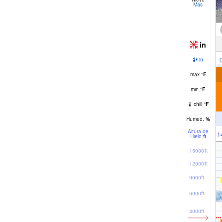
Más
in
in
max
°
F
min
°
F
chill
°
F
Humed.
%
Altura de
1
Hielo
ft
15000ft
12000ft
9000ft
6000ft
3000ft