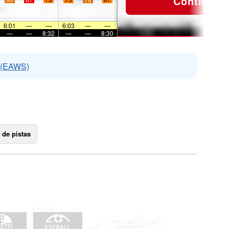
Continuar
6:01
—
—
6:03
—
—
—
—
8:32
—
—
8:30
s (EAWS)
 de pistas