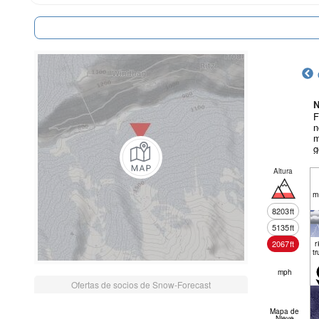
N
F
n
m
g
Altura
m
8203
ft
5135
ft
2067
ft
r
tr
mph
Ofertas de socios de Snow-Forecast
Mapa de
Nieve