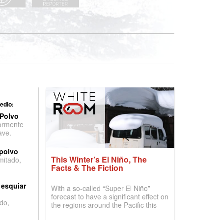
edio:
 Polvo
ormente
ave.
 polvo
This Winter’s El Niño, The
imitado,
Facts & The Fiction
 esquiar
With a so-called “Super El Niño”
forecast to have a significant effect on
do,
the regions around the Pacific this
winter, the question skiers are asking