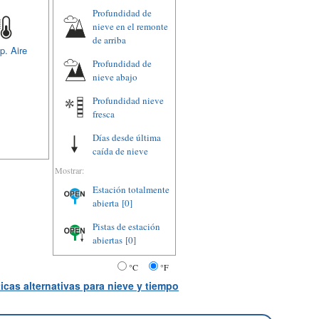
Profundidad de
nieve en el remonte
de arriba
p. Aire
Profundidad de
nieve abajo
Profundidad nieve
fresca
Días desde última
caída de nieve
Mostrar:
Estación totalmente
abierta
[0]
Pistas de estación
abiertas
[0]
°C
°F
icas alternativas para nieve y tiempo