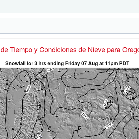
s de Tiempo y Condiciones de Nieve
para Oreg
Snowfall for 3 hrs ending Friday 07 Aug at 11pm PDT