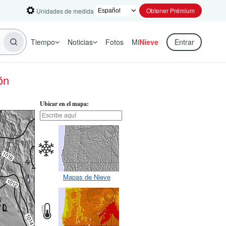
Obtener Prémium
Unidades de medida
Tiempo
Noticias
Fotos
Mi
Nieve
Entrar
ón
Ubicar en el mapa:
Mapas de Nieve