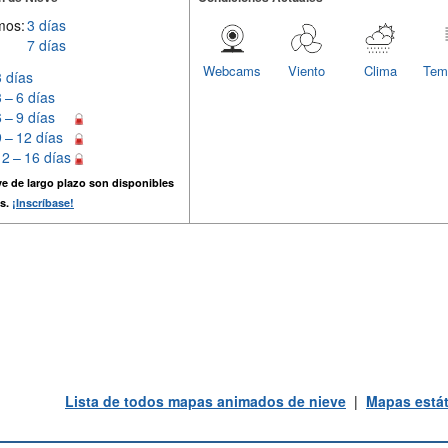
mos:
3 días
7 días
Webcams
Viento
Clima
Tem
3 días
3 – 6 días
6 – 9 días
9 – 12 días
12 – 16 días
e de largo plazo son disponibles
s.
¡Inscríbase!
Lista de todos mapas animados de nieve
|
Mapas estát