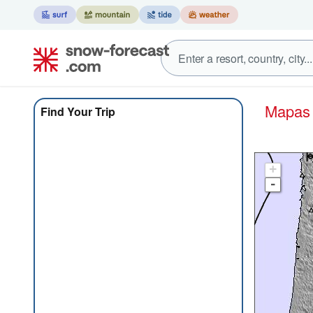
Mapa
Find Your Trip
+
-