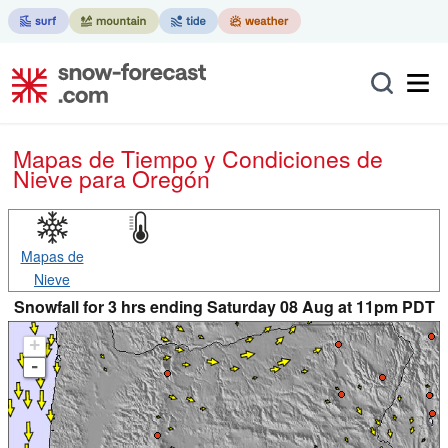
Mapas de Tiempo y Condiciones de
Nieve
para Oregón
Mapas de
Nieve
Snowfall for 3 hrs ending Saturday 08 Aug at 11pm PDT
+
-