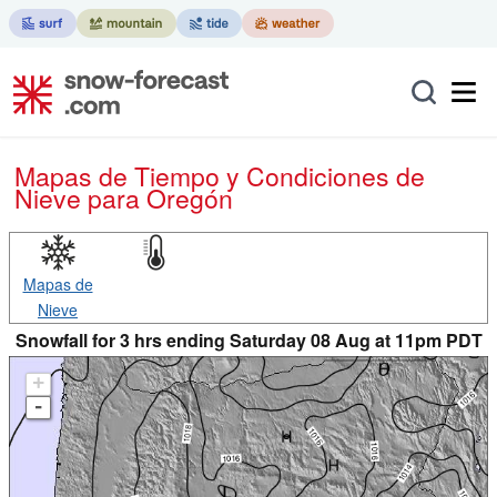
Mapas de Tiempo y Condiciones de
Nieve
para Oregón
Mapas de
Nieve
Snowfall for 3 hrs ending Saturday 08 Aug at 11pm PDT
+
-