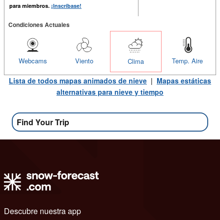
para miembros.
¡Inscríbase!
Condiciones Actuales
Webcams
Viento
Temp. Aire
Clima
Lista de todos mapas animados de nieve
|
Mapas estáticas
alternativas para nieve y tiempo
Find Your Trip
Descubre nuestra app