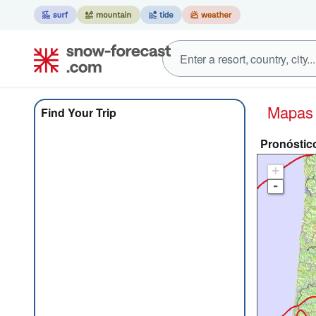
Mapa
Find Your Trip
Pronóstic
+
-