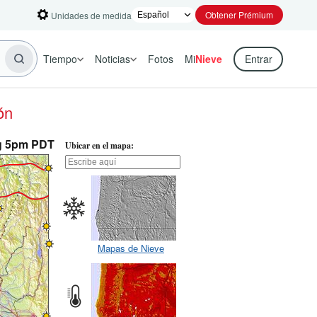
Obtener Prémium
Unidades de medida
Tiempo
Noticias
Fotos
Mi
Nieve
Entrar
ón
ug 5pm PDT
Ubicar en el mapa:
Mapas de Nieve