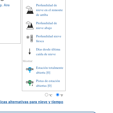
p. Aire
Profundidad de
nieve en el remonte
de arriba
Profundidad de
nieve abajo
Profundidad nieve
fresca
Días desde última
caída de nieve
Mostrar:
Estación totalmente
abierta
[0]
Pistas de estación
abiertas
[0]
°C
°F
icas alternativas para nieve y tiempo