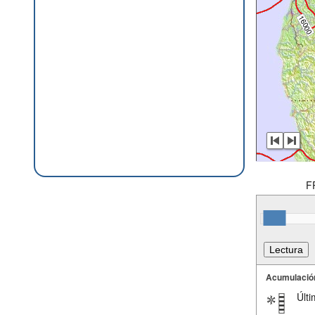
F
Acumulació
Últi