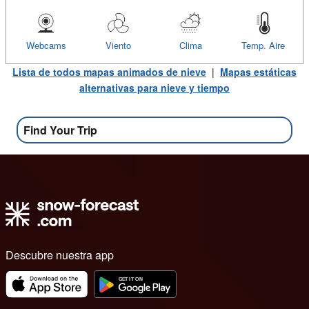
Webcams
Viento
Clima
Temp. Aire
Lista de todos mapas animados de nieve
|
Mapas estáticas
alternativas para nieve y tiempo
Find Your Trip
Descubre nuestra app