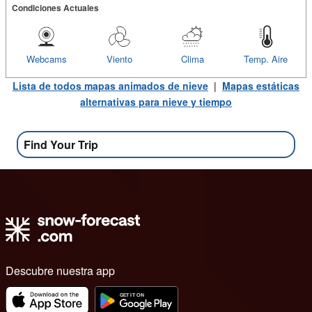
Condiciones Actuales
Webcams
Viento
Clima
Temp. Aire
Lista de todos mapas animados de nieve
|
Mapas estáticas
alternativas para nieve y tiempo
Find Your Trip
Descubre nuestra app