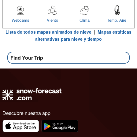
Webcams
Viento
Clima
Temp. Aire
Lista de todos mapas animados de nieve
|
Mapas estáticas
alternativas para nieve y tiempo
Find Your Trip
Descubre nuestra app