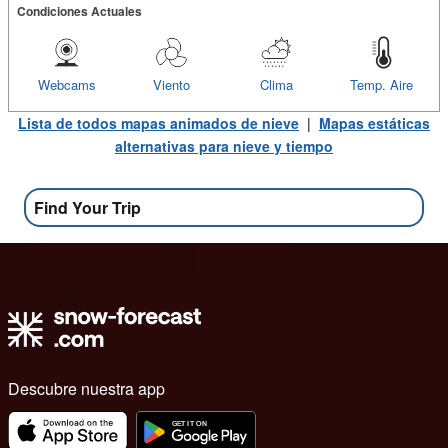
Condiciones Actuales
Webcams
Viento
Clima
Temp. Aire
Lista de todos mapas animados de nieve
|
Mapas estáticas
alternativas para nieve y tiempo
Find Your Trip
Descubre nuestra app