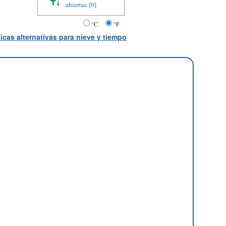
abiertas
[0]
°C
°F
icas alternativas para nieve y tiempo