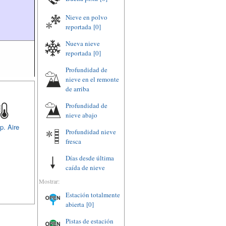
Nieve en polvo
reportada
[0]
Nueva nieve
reportada
[0]
Profundidad de
nieve en el remonte
de arriba
Profundidad de
nieve abajo
p. Aire
Profundidad nieve
fresca
Días desde última
caída de nieve
Mostrar:
Estación totalmente
abierta
[0]
Pistas de estación