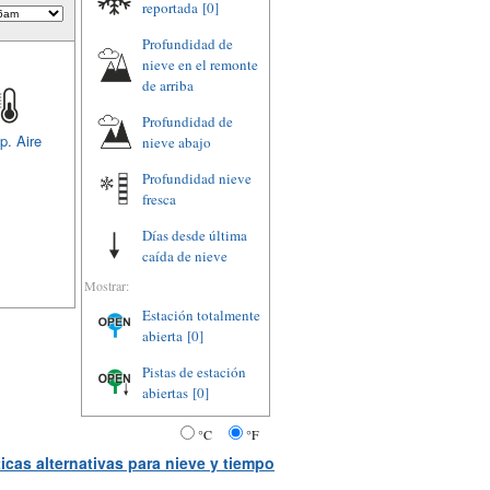
reportada
[0]
Profundidad de
nieve en el remonte
de arriba
Profundidad de
p. Aire
nieve abajo
Profundidad nieve
fresca
Días desde última
caída de nieve
Mostrar:
Estación totalmente
abierta
[0]
Pistas de estación
abiertas
[0]
°C
°F
icas alternativas para nieve y tiempo