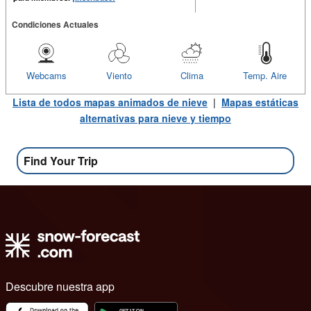
Condiciones Actuales
Webcams
Viento
Clima
Temp. Aire
Lista de todos mapas animados de nieve
|
Mapas estáticas
alternativas para nieve y tiempo
Find Your Trip
Descubre nuestra app