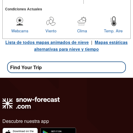
Condiciones Actuales
Webcams
Viento
Clima
Temp. Aire
Lista de todos mapas animados de nieve
|
Mapas estáticas
alternativas para nieve y tiempo
Find Your Trip
Descubre nuestra app