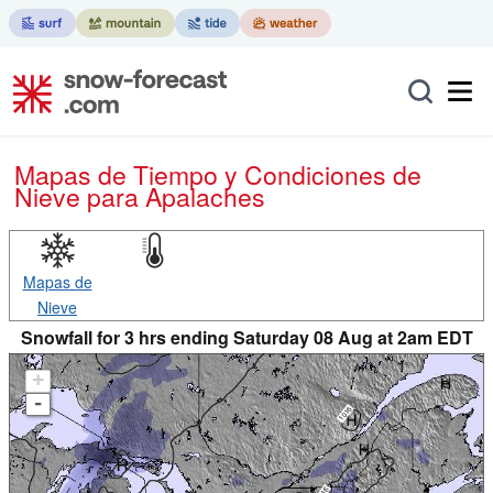
Mapas de Tiempo y Condiciones de
Nieve
para Apalaches
Mapas de
Nieve
Snowfall for 3 hrs ending Saturday 08 Aug at 2am EDT
+
-