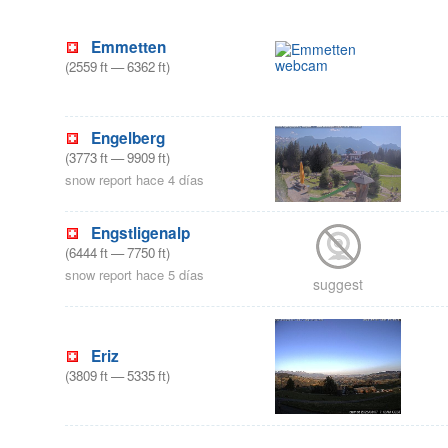
Emmetten
(
2559
ft
—
6362
ft
)
Engelberg
(
3773
ft
—
9909
ft
)
snow report hace 4 días
Engstligenalp
(
6444
ft
—
7750
ft
)
snow report hace 5 días
suggest
Eriz
(
3809
ft
—
5335
ft
)