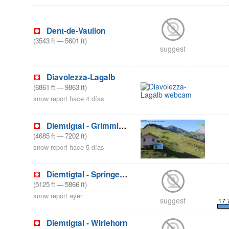
Dent-de-Vaulion
(
3543
ft
—
5601
ft
)
suggest
Diavolezza-Lagalb
(
6861
ft
—
9863
ft
)
snow report hace 4 días
Diemtigtal - Grimmialp
(
4685
ft
—
7202
ft
)
snow report hace 5 días
Diemtigtal - Springenboden
(
5125
ft
—
5866
ft
)
snow report ayer
suggest
17.
Diemtigtal - Wiriehorn