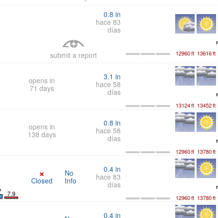
0.8
in
hace 83
días
12960
ft
13616
ft
submit a report
3.1
in
opens in
hace 58
71 days
días
13124
ft
13452
ft
0.8
in
opens in
hace 58
138 days
días
12960
ft
13780
ft
0.4
in
×
No
hace 83
Closed
Info
días
7
7.9
12960
ft
13780
ft
0.4
in