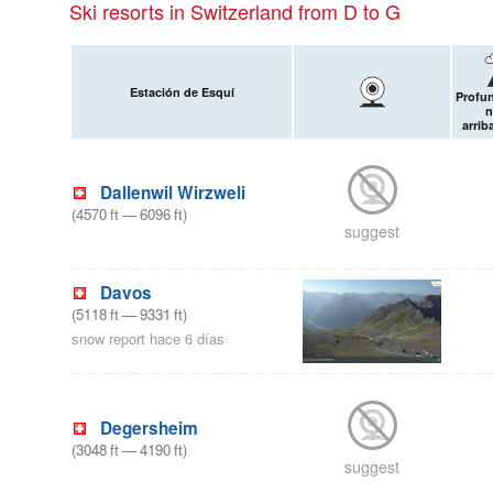
Ski resorts in Switzerland from D to G
Estación de Esquí
Profu
n
arrib
Dallenwil Wirzweli
(
4570
ft
—
6096
ft
)
suggest
Davos
(
5118
ft
—
9331
ft
)
snow report hace 6 días
Degersheim
(
3048
ft
—
4190
ft
)
suggest