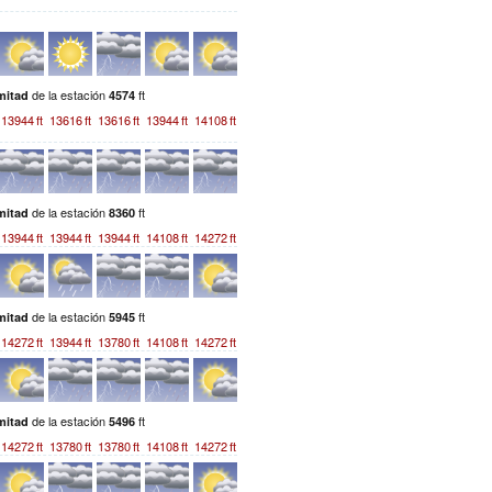
de la estación
ft
mitad
4574
13944
ft
13616
ft
13616
ft
13944
ft
14108
ft
de la estación
ft
mitad
8360
13944
ft
13944
ft
13944
ft
14108
ft
14272
ft
de la estación
ft
mitad
5945
14272
ft
13944
ft
13780
ft
14108
ft
14272
ft
de la estación
ft
mitad
5496
14272
ft
13780
ft
13780
ft
14108
ft
14272
ft