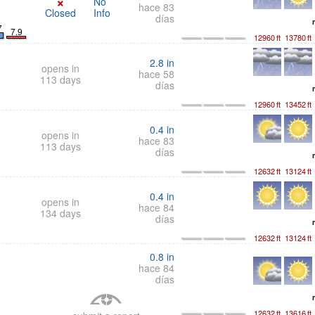
×
No
hace 83
Closed
Info
días
7
7.9
12960
ft
13780
ft
2.8
in
opens in
hace 58
113 days
días
12960
ft
13452
ft
0.4
in
opens in
hace 83
113 days
días
12632
ft
13124
ft
0.4
in
opens in
hace 84
134 days
días
12632
ft
13124
ft
0.8
in
hace 84
días
12632
ft
13616
ft