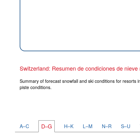
Switzerland: Resumen de condiciones de nieve
Summary of forecast snowfall and ski conditions for resorts i
piste conditions.
A–C
D–G
H–K
L–M
N–R
S–U