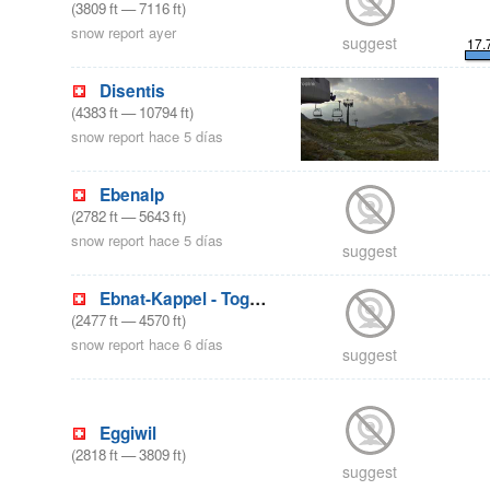
(
3809
ft
—
7116
ft
)
snow report ayer
suggest
17.
Disentis
(
4383
ft
—
10794
ft
)
snow report hace 5 días
Ebenalp
(
2782
ft
—
5643
ft
)
snow report hace 5 días
suggest
Ebnat-Kappel - Toggenburg
(
2477
ft
—
4570
ft
)
snow report hace 6 días
suggest
Eggiwil
(
2818
ft
—
3809
ft
)
suggest