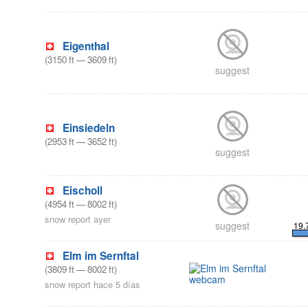
Eigenthal
(
3150
ft
—
3609
ft
)
suggest
Einsiedeln
(
2953
ft
—
3652
ft
)
suggest
Eischoll
(
4954
ft
—
8002
ft
)
snow report ayer
suggest
19.
Elm im Sernftal
(
3809
ft
—
8002
ft
)
snow report hace 5 días