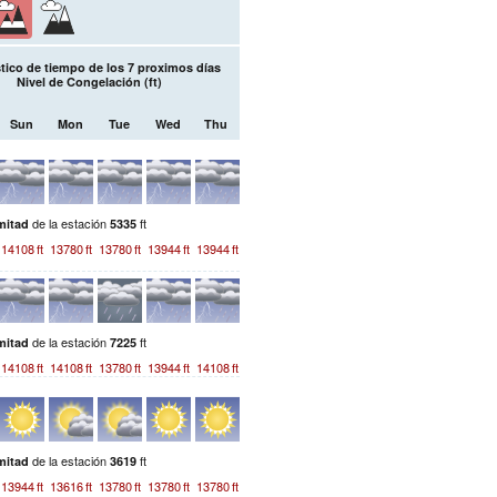
tico de tiempo de los 7 proximos días
Nivel de Congelación (
ft
)
Sun
Mon
Tue
Wed
Thu
de la estación
ft
mitad
5335
14108
ft
13780
ft
13780
ft
13944
ft
13944
ft
de la estación
ft
mitad
7225
14108
ft
14108
ft
13780
ft
13944
ft
14108
ft
de la estación
ft
mitad
3619
13944
ft
13616
ft
13780
ft
13780
ft
13780
ft