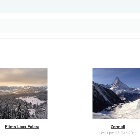
Flims Laax Falera
Zermatt
12:11 pm 26 Dec 2011