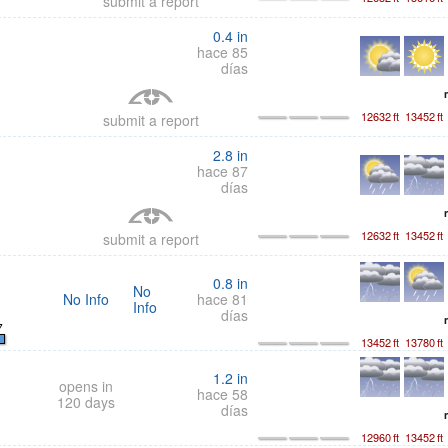
submit a report
0.4
in
hace 85
días
12632
ft
13452
ft
submit a report
2.8
in
hace 87
días
12632
ft
13452
ft
submit a report
0.8
in
No
No Info
hace 81
Info
días
7
13452
ft
13780
ft
1.2
in
opens in
hace 58
120 days
días
12960
ft
13452
ft