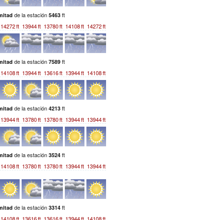
de la estación
ft
mitad
5463
14272
ft
13944
ft
13780
ft
14108
ft
14272
ft
de la estación
ft
mitad
7589
14108
ft
13944
ft
13616
ft
13944
ft
14108
ft
de la estación
ft
mitad
4213
13944
ft
13780
ft
13780
ft
13944
ft
13944
ft
de la estación
ft
mitad
3524
14108
ft
13780
ft
13780
ft
13944
ft
13944
ft
de la estación
ft
mitad
3314
14108
ft
13616
ft
13616
ft
13944
ft
14108
ft