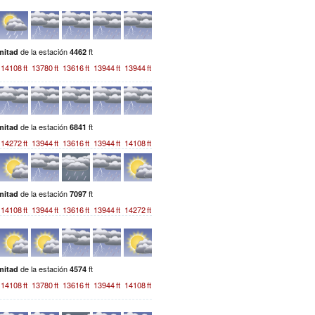
de la estación
ft
mitad
4462
14108
ft
13780
ft
13616
ft
13944
ft
13944
ft
de la estación
ft
mitad
6841
14272
ft
13944
ft
13616
ft
13944
ft
14108
ft
de la estación
ft
mitad
7097
14108
ft
13944
ft
13616
ft
13944
ft
14272
ft
de la estación
ft
mitad
4574
14108
ft
13780
ft
13616
ft
13944
ft
14108
ft