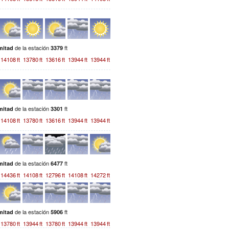
de la estación
ft
mitad
3379
14108
ft
13780
ft
13616
ft
13944
ft
13944
ft
de la estación
ft
mitad
3301
14108
ft
13780
ft
13616
ft
13944
ft
13944
ft
de la estación
ft
mitad
6477
14436
ft
14108
ft
12796
ft
14108
ft
14272
ft
de la estación
ft
mitad
5906
13780
ft
13944
ft
13780
ft
13944
ft
13944
ft