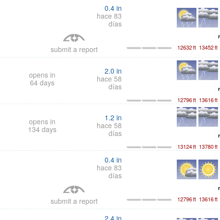
0.4
in
hace 83
días
12632
ft
13452
ft
submit a report
2.0
in
opens in
hace 58
64 days
días
12796
ft
13616
ft
1.2
in
opens in
hace 58
134 days
días
13124
ft
13780
ft
0.4
in
hace 83
días
12796
ft
13616
ft
submit a report
2.4
in