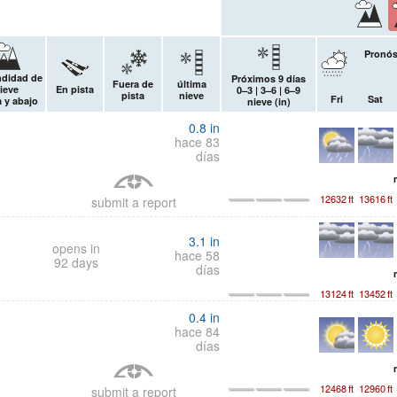
Pronós
ndidad de
Próximos 9 días
Fuera de
última
ieve
En pista
0–3 | 3–6 | 6–9
pista
nieve
Fri
Sat
a y abajo
nieve (
in
)
0.8
in
hace 83
días
12632
ft
13616
ft
submit a report
3.1
in
opens in
hace 58
92 days
días
13124
ft
13452
ft
0.4
in
hace 84
días
12468
ft
12960
ft
submit a report