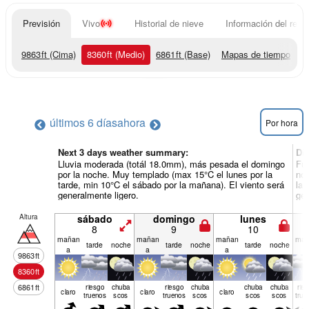
Previsión
Vivo
Historial de nieve
Información del resor
9863
ft
(Cima)
8360
ft
(Medio)
6861
ft
(Base)
Mapas de tiempo
últimos 6 días
ahora
Por hora
Next 3 days weather summary:
Dí
Lluvia moderada (totál 18.0mm), más pesada el domingo
Fue
por la noche. Muy templado (max 15°C el lunes por la
noc
tarde, min 10°C el sábado por la mañana). El viento será
la 
generalmente ligero.
gen
Altura
sábado
domingo
lunes
8
9
10
mañan
mañan
mañan
mañ
tarde
noche
tarde
noche
tarde
noche
a
a
a
a
9863
ft
8360
ft
6861
ft
riesgo
chuba
riesgo
chuba
chuba
chuba
rie
claro
claro
claro
truenos
scos
truenos
scos
scos
scos
true