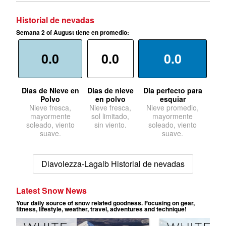
Historial de nevadas
Semana 2 of August tiene en promedio:
0.0
0.0
0.0
Dias de Nieve en
Dias de nieve
Dia perfecto para
Polvo
en polvo
esquiar
Nieve fresca,
Nieve fresca,
Nieve promedio,
mayormente
sol limitado,
mayormente
soleado, viento
sin viento.
soleado, viento
suave.
suave.
Diavolezza-Lagalb Historial de nevadas