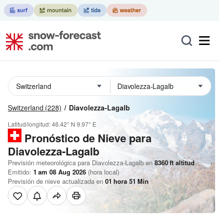
Switzerland
(228)
Diavolezza-Lagalb
Latitud/longitud:
46.42° N
9.97° E
Pronóstico de Nieve
para
Diavolezza-Lagalb
Previsión meteorológica para Diavolezza-Lagalb en
8360
ft
altitud
Emitido:
1 am 08 Aug 2026
(hora local)
Previsión de nieve actualizada en
01
hora
51
Min