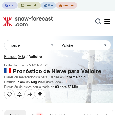
France
(248)
Valloire
Latitud/longitud:
45.16° N
6.42° E
Pronóstico de Nieve
para Valloire
Previsión meteorológica para Valloire en
8534
ft
altitud
Emitido:
7 am 06 Aug 2026
(hora local)
Previsión de nieve actualizada en
03
hora
58
Min