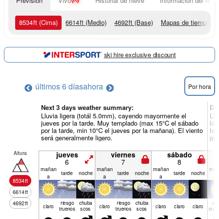
Previsión
Vivo
Historial de nieve
Información del resor
8534
ft
(Cima)
6614
ft
(Medio)
4692
ft
(Base)
Mapas de tiempo
ski hire exclusive discount
últimos 6 días
ahora
Por hora
Next 3 days weather summary:
Dí
Lluvia ligera (totál 5.0mm), cayendo mayormente el
Llu
jueves por la tarde. Muy templado (max 15°C el sábado
la 
por la tarde, min 10°C el jueves por la mañana). El viento
tar
será generalmente ligero.
gen
Altura
jueves
viernes
sábado
6
7
8
mañan
mañan
mañan
mañ
tarde
noche
tarde
noche
tarde
noche
a
a
a
a
8534
ft
6614
ft
4692
ft
riesgo
chuba
riesgo
chuba
se
claro
claro
claro
claro
claro
truenos
scos
truenos
scos
nubl