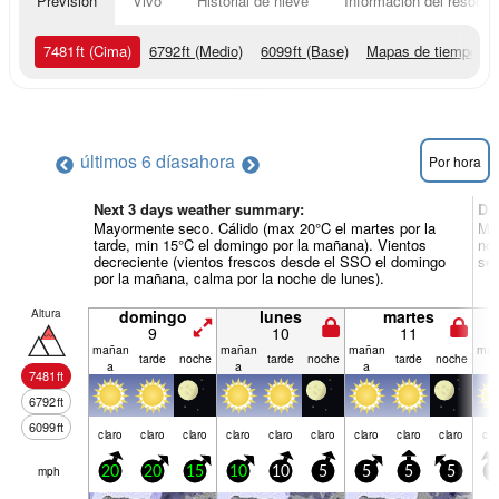
Previsión
Vivo
Historial de nieve
Información del resort
7481
ft
(Cima)
6792
ft
(Medio)
6099
ft
(Base)
Mapas de tiempo
últimos 6 días
ahora
Por hora
Next 3 days weather summary:
Dí
Mayormente seco. Cálido (max 20°C el martes por la
May
tarde, min 15°C el domingo por la mañana). Vientos
noc
decreciente (vientos frescos desde el SSO el domingo
ser
por la mañana, calma por la noche de lunes).
Altura
domingo
lunes
martes
9
10
11
mañan
mañan
mañan
mañ
tarde
noche
tarde
noche
tarde
noche
a
a
a
a
7481
ft
6792
ft
6099
ft
claro
claro
claro
claro
claro
claro
claro
claro
claro
cla
mph
20
20
15
10
10
5
5
5
5
1