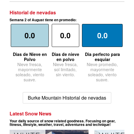
Historial de nevadas
Semana 2 of August tiene en promedio:
0.0
0.0
0.0
Dias de Nieve en
Dias de nieve
Dia perfecto para
Polvo
en polvo
esquiar
Nieve fresca,
Nieve fresca,
Nieve promedio,
mayormente
sol limitado,
mayormente
soleado, viento
sin viento.
soleado, viento
suave.
suave.
Burke Mountain Historial de nevadas