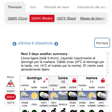
Previsión
Vivo
Historial de nieve
Información del resort
3268
ft
(Cima)
2264
ft
(Medio)
1257
ft
(Base)
Mapas de tiempo
últimos 6 días
ahora
Por hora
Next 3 days weather summary:
Dí
Lluvia ligera (totál 5.0mm), cayendo mayormente el
Llu
domingo por la mañana. Cálido (max 23°C el domingo por
por
la tarde, min 14°C el martes por la noche). El viento será
tar
generalmente ligero.
(ca
NO 
Altura
domingo
lunes
martes
9
10
11
mañan
mañan
mañan
mañ
tarde
noche
tarde
noche
tarde
noche
a
a
a
a
3268
ft
2264
ft
1257
ft
chuba
semi
semi
chuba
chuba
semi
semi
se
claro
llov­izna
scos
nublado
nublado
scos
scos
nublado
nublado
nubl