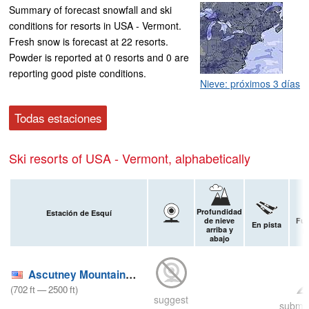
Summary of forecast snowfall and ski
conditions for resorts in USA - Vermont.
Fresh snow is forecast at 22 resorts.
Powder is reported at 0 resorts and 0 are
reporting good piste conditions.
Nieve: próximos 3 días
Todas estaciones
Ski resorts of USA - Vermont, alphabetically
Profundidad
Estación de Esquí
de nieve
Fue
En pista
arriba y
p
abajo
Ascutney Mountain Resort
(
702
ft
—
2500
ft
)
suggest
submit