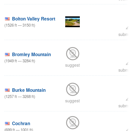
Bolton Valley Resort
(
1526
ft
—
3150
ft
)
submit
Bromley Mountain
(
1949
ft
—
3284
ft
)
suggest
submit
Burke Mountain
(
1257
ft
—
3268
ft
)
suggest
submit
Cochran
(
699
ft
—
1001
ft
)