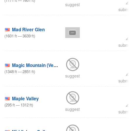
(
1171
ft
—
1601
ft
)
suggest
submit
Mad River Glen
(
1601
ft
—
3639
ft
)
submit
Magic Mountain (Vermont)
(
1348
ft
—
2851
ft
)
suggest
submit
Maple Valley
(
295
ft
—
1312
ft
)
suggest
submit