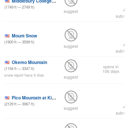
Middlebury College Snow Bowl
(
1749
ft
—
2749
ft
)
suggest
submit
Mount Snow
(
1900
ft
—
3599
ft
)
suggest
submit
Okemo Mountain
opens in
(
1194
ft
—
3347
ft
)
106 days
snow report hace 5 días
suggest
Pico Mountain at Killington
(
2129
ft
—
3967
ft
)
suggest
submit