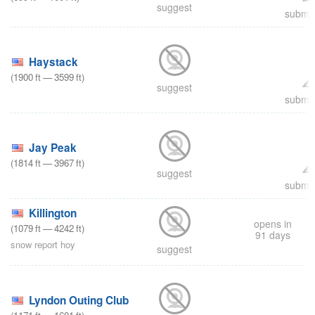
suggest
submit
Haystack
(
1900
ft
—
3599
ft
)
suggest
submit
Jay Peak
(
1814
ft
—
3967
ft
)
suggest
submit
Killington
opens in
(
1079
ft
—
4242
ft
)
91 days
snow report hoy
suggest
Lyndon Outing Club