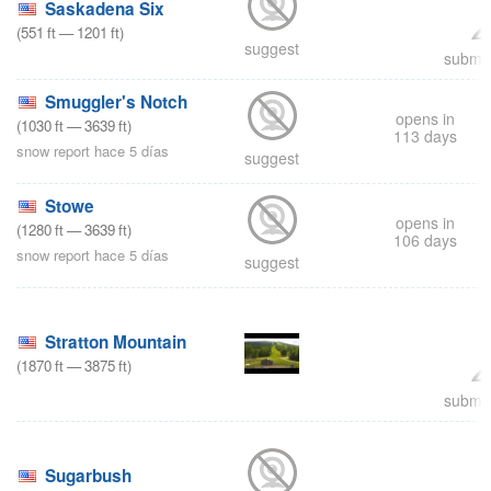
Saskadena Six
(
551
ft
—
1201
ft
)
suggest
submit
Smuggler's Notch
opens in
(
1030
ft
—
3639
ft
)
113 days
snow report hace 5 días
suggest
Stowe
opens in
(
1280
ft
—
3639
ft
)
106 days
snow report hace 5 días
suggest
Stratton Mountain
(
1870
ft
—
3875
ft
)
submit
Sugarbush