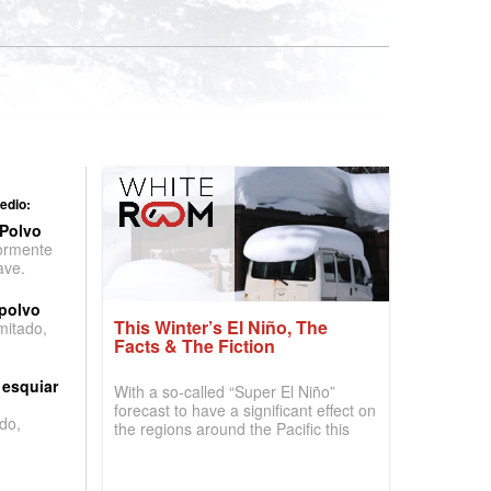
edio:
 Polvo
ormente
ave.
 polvo
This Winter’s El Niño, The
imitado,
Facts & The Fiction
 esquiar
With a so-called “Super El Niño”
forecast to have a significant effect on
do,
the regions around the Pacific this
winter, the question skiers are asking
is simple: book now or wait, and
where are the best odds?