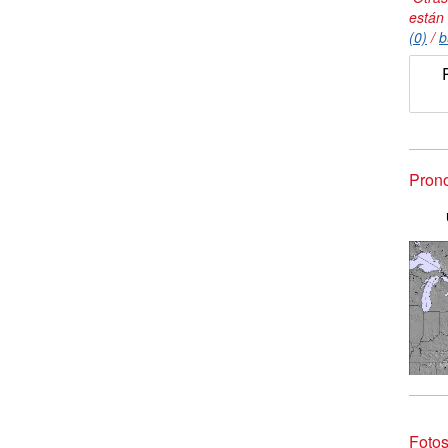
están
(0)
/
b
Prono
Fotos