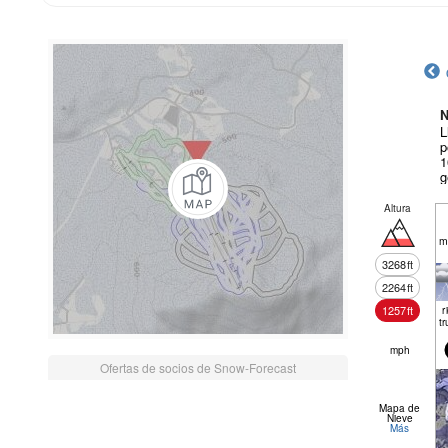
N
L
p
1
g
Altura
m
3268
ft
2264
ft
1257
ft
r
tr
mph
Ofertas de socios de Snow-Forecast
Mapa de
Nieve
Más