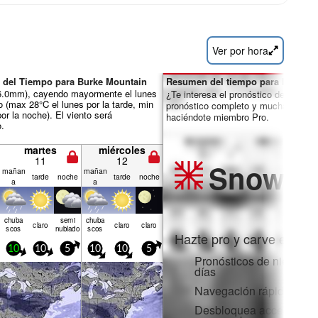
Ver por hora
 del Tiempo para Burke Mountain
Resumen del tiempo para los días 
ál 6.0mm), cayendo mayormente el lunes
¿Te interesa el pronóstico de 16 día
o (max 28°C el lunes por la tarde, min
pronóstico completo y muchas más 
or la noche). El viento será
haciéndote miembro Pro.
o.
martes
miércoles
11
12
Snow
Pr
mañan
mañan
tarde
noche
tarde
noche
a
a
chuba
semi
chuba
claro
claro
claro
scos
nublado
scos
Hazte pro y carve en:
10
10
5
10
10
5
Pronósticos de nieve po
días
Navegación rápida sin 
Desbloquea acceso comp