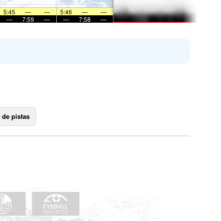
5:45
—
—
5:46
—
—
—
7:59
—
—
7:58
—
 de pistas