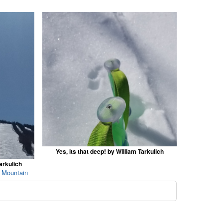
Yes, its that deep! by William Tarkulich
arkulich
e Mountain