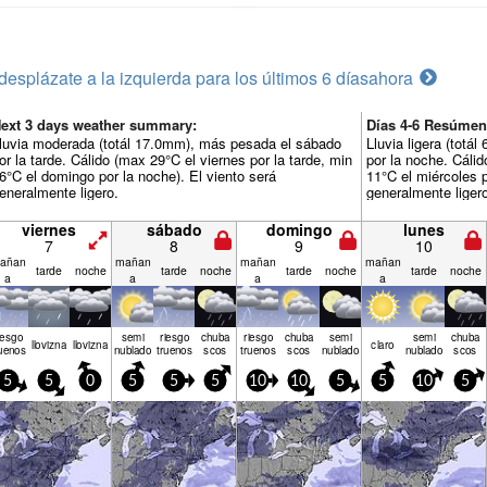
desplázate a la izquierda para los últimos 6 días
ahora
ext 3 days weather summary:
Días 4-6 Resúmen
luvia moderada (totál 17.0mm), más pesada el sábado
Lluvia ligera (tot
or la tarde. Cálido (max 29°C el viernes por la tarde, min
por la noche. Cálid
6°C el domingo por la noche). El viento será
11°C el miércoles p
eneralmente ligero.
generalmente liger
viernes
sábado
domingo
lunes
7
8
9
10
añan
mañan
mañan
mañan
tarde
noche
tarde
noche
tarde
noche
tarde
noche
a
a
a
a
iesgo
semi
riesgo
chuba
riesgo
chuba
semi
semi
chuba
llov­izna
llov­izna
claro
uenos
nublado
truenos
scos
truenos
scos
nublado
nublado
scos
5
5
0
5
5
5
10
10
5
5
10
5