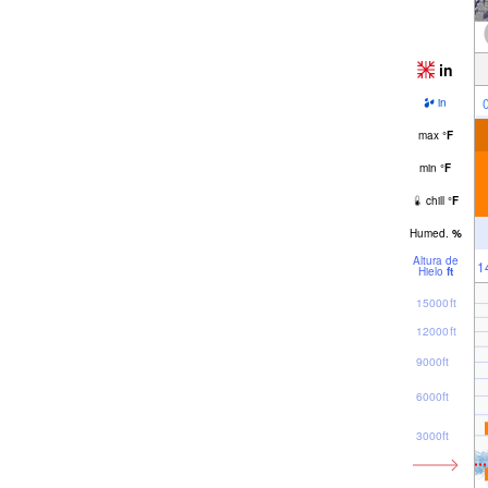
in
in
max
°
F
min
°
F
chill
°
F
Humed.
%
Altura de
1
Hielo
ft
15000ft
12000ft
9000ft
6000ft
3000ft