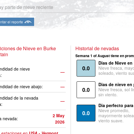
y parte de nieve reciente
ntar el reporte
ciones de Nieve en Burke
Historial de nevadas
tain
Semana 1 of August tiene en prom
Dias de Nieve en
0.0
Nieve fresca, may
ndidad de nieve
—
soleado, viento su
a:
Dias de nieve en
ndidad de nieve abajo:
—
0.0
Nieve fresca, sol l
sin viento.
ndidad de la nevada
—
a:
Dia perfecto para
Nieve promedio,
0.0
2 May
mayormente solea
a nevada:
viento suave.
2026
 estaciones en
USA - Vermont