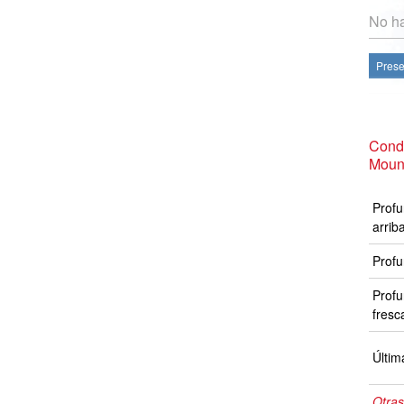
No ha
Prese
Condi
Moun
Profu
arrib
Profu
Profu
fresc
Últim
Otras