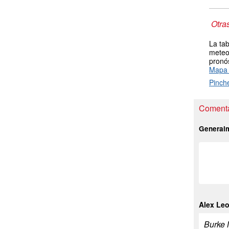
Otra
La tab
meteor
pronós
Mapa 
Pinch
Comenta
General
Alex Le
Burke M