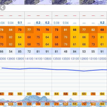
—
—
—
—
—
—
—
—
—
—
—
—
0.1
0.2
0.2
0.2
0.04
0.04
—
0.08
0.04
—
—
—
79
84
73
77
75
70
73
81
66
77
82
68
70
82
64
68
75
64
68
79
61
66
73
61
70
82
64
68
75
64
68
79
61
66
73
61
66
54
85
72
81
91
81
48
84
53
55
91
4300
13900
13800
14100
14100
13800
13500
13500
13100
12800
13100
13500
67
72
65
65
67
64
64
68
63
65
70
64
74
83
69
73
75
67
71
80
64
72
78
64