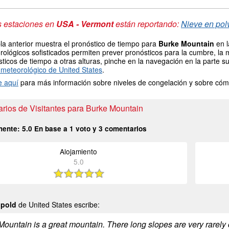
s estaciones en
USA - Vermont
están reportando:
Nieve en polv
la anterior muestra el pronóstico de tiempo para
Burke Mountain
en l
ológicos sofisticados permiten prever pronósticos para la cumbre, la 
ticos de tiempo a otras alturas, pinche en la navegación en la parte sup
meteorológico de United States
.
e aquí
para más información sobre niveles de congelación y sobre cóm
rios de Visitantes para Burke Mountain
mente:
5.0
En base a
1
voto y
3
comentarios
Alojamiento
5.0
opold
de United States escribe:
ountain is a great mountain. There long slopes are very rarely c