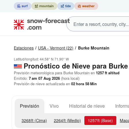
Estaciones
USA - Vermont
(22)
Burke Mountain
Latitud/longitud:
44.58° N
71.90° W
Pronóstico de Nieve
para Burke
Previsión meteorológica para Burke Mountain en
1257
ft
altitud
Emitido:
7 am 07 Aug 2026
(hora local)
Previsión de nieve actualizada en
02
hora
58
Min
Previsión
Vivo
Historial de nieve
Inform
3268
ft
(Cima)
2264
ft
(Medio)
1257
ft
(Base)
Mapa