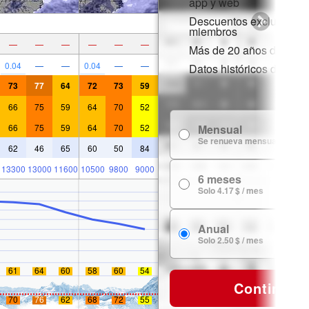
app y web
Descuentos exclusivos 
miembros
—
—
—
—
—
—
Más de 20 años de histor
0.04
—
—
0.04
—
—
Datos históricos de niev
73
77
64
72
73
59
66
75
59
64
70
52
66
75
59
64
70
52
Mensual
Se renueva mensualmente
62
46
65
60
50
84
13300
13000
11600
10500
9800
9000
6 meses
Solo 4.17 $ / mes
Anual
Solo 2.50 $ / mes
61
64
60
58
60
54
Continuar
70
76
62
68
72
55