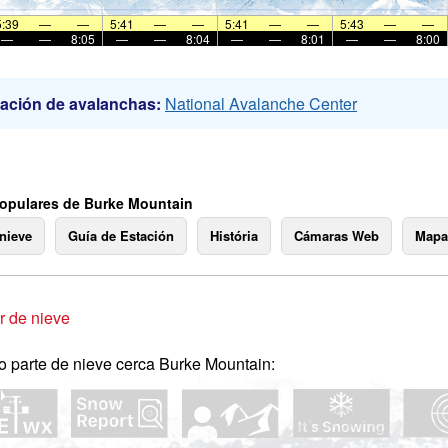
5:39
—
—
5:41
—
—
5:41
—
—
5:43
—
—
—
—
8:05
—
—
8:04
—
—
8:01
—
—
8:00
ación de avalanchas:
National Avalanche Center
opulares de Burke Mountain
 nieve
Guía de Estación
História
Cámaras Web
Mapa
 de nieve
o parte de nieve cerca Burke Mountain: