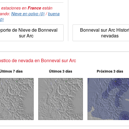
 estaciones en
France
están
tando:
Nieve en polvo (0)
/
buena
(0)
porte de Nieve de Bonneval
Bonneval sur Arc Histor
sur Arc
nevadas
stico de nevada en Bonneval sur Arc
Últimos 7 días
Últimos 3 días
Próximos 3 días