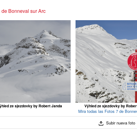
 de Bonneval sur Arc
ýhled ze sjezdovky by Robert Janda
Výhled ze sjezdovky by Rober
Mira todas las Fotos 7 de Bonnev
Subir nueva foto