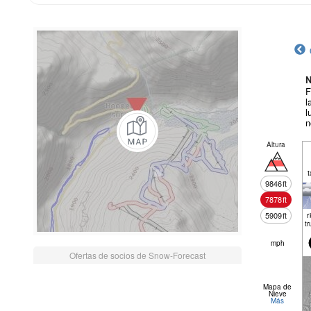
N
F
l
l
n
Altura
t
9846
ft
7878
ft
5909
ft
r
tr
mph
Ofertas de socios de Snow-Forecast
Mapa de
Nieve
Más