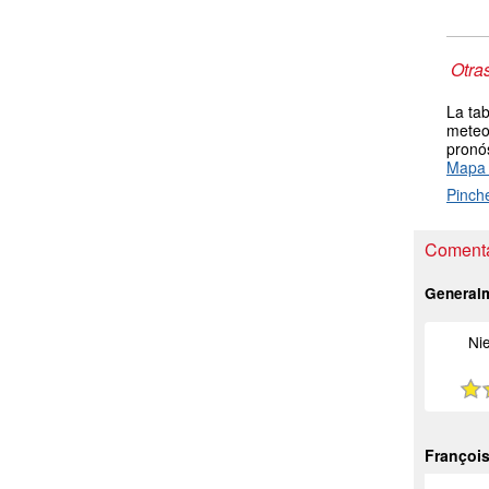
Otra
La tab
meteor
pronós
Mapa 
Pinch
Comenta
General
Ni
Françoi