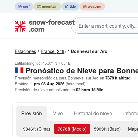
Estaciones
France
(248)
Bonneval sur Arc
Latitud/longitud:
45.37° N
7.05° E
Pronóstico de Nieve
para Bonne
Previsión meteorológica para Bonneval sur Arc en
7878
ft
altitud
Emitido:
1 pm 08 Aug 2026
(hora local)
Previsión de nieve actualizada en
02
hora
15
Min
Previsión
Vivo
Historial de nieve
Inform
9846
ft
(Cima)
7878
ft
(Medio)
5909
ft
(Base)
Mapa