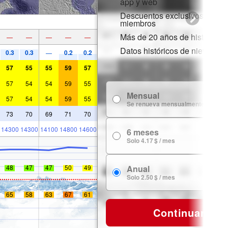
app y web
Descuentos exclusivos para
miembros
Más de 20 años de historial d
—
—
—
—
—
Datos históricos de nieve
0.3
0.3
0.2
0.2
—
57
55
55
59
57
57
54
54
59
55
Mensual
7
57
54
54
59
55
Se renueva mensualmente
73
70
69
71
70
14300
14300
14100
14800
14600
6 meses
24
Solo 4.17 $ / mes
Anual
48
47
47
50
49
29
Solo 2.50 $ / mes
65
58
63
67
61
Continuar