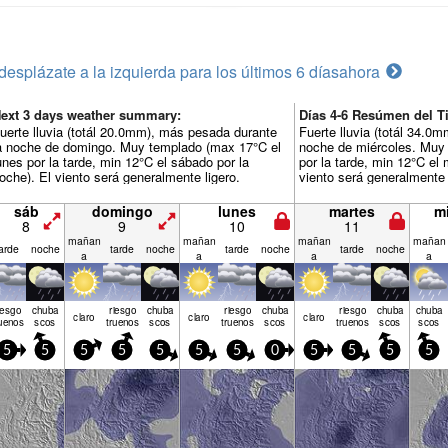
desplázate a la izquierda para los últimos 6 días
ahora
ext 3 days weather summary:
Días 4-6 Resúmen del T
uerte lluvia (totál 20.0mm), más pesada durante
Fuerte lluvia (totál 34.0
a noche de domingo. Muy templado (max 17°C el
noche de miércoles. Muy
unes por la tarde, min 12°C el sábado por la
por la tarde, min 12°C el 
oche). El viento será generalmente ligero.
viento será generalmente 
sáb
domingo
lunes
martes
m
8
9
10
11
mañan
mañan
mañan
mañan
arde
noche
tarde
noche
tarde
noche
tarde
noche
a
a
a
a
iesgo
chuba
riesgo
chuba
riesgo
chuba
riesgo
chuba
chuba
claro
claro
claro
uenos
scos
truenos
scos
truenos
scos
truenos
scos
scos
5
5
5
5
5
5
5
0
5
5
5
5