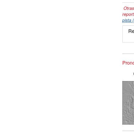
Otras
repor
pista 
Re
Prono