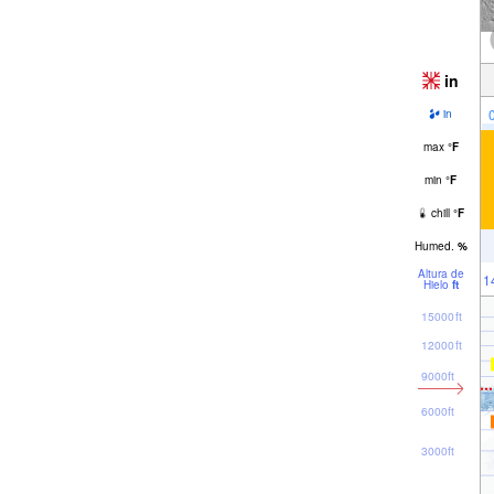
in
in
max
°
F
min
°
F
chill
°
F
Humed.
%
Altura de
1
Hielo
ft
15000ft
12000ft
9000ft
6000ft
3000ft