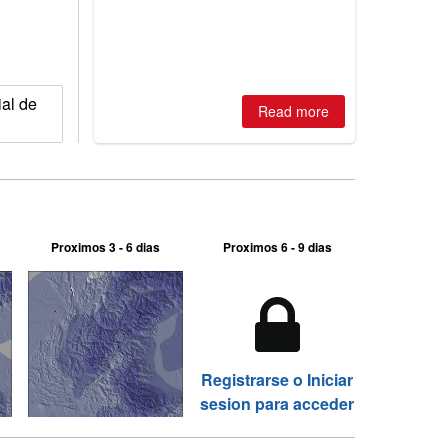
Australian areas open most terrain of
2026, northern hemisphere down to
two outdoor areas still open.
ial de
Read more
Proximos 3 - 6 dias
Proximos 6 - 9 dias
Registrarse o Iniciar
sesion para acceder