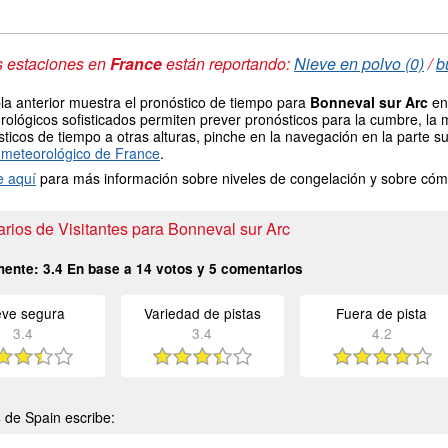
s estaciones en
France
están reportando:
Nieve en polvo (0)
/
b
la anterior muestra el pronóstico de tiempo para
Bonneval sur Arc
en 
ológicos sofisticados permiten prever pronósticos para la cumbre, la 
ticos de tiempo a otras alturas, pinche en la navegación en la parte sup
meteorológico de France
.
e aquí
para más información sobre niveles de congelación y sobre cóm
rios de Visitantes para Bonneval sur Arc
mente:
3.4
En base a
14
votos y
5
comentarios
eve segura
Variedad de pistas
Fuera de pista
3.4
3.4
4.2
s
de Spain escribe: