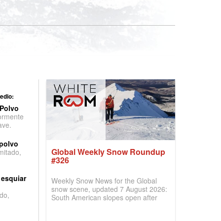
edio:
 Polvo
ormente
ave.
 polvo
Global Weekly Snow Roundup
imitado,
#326
 esquiar
Weekly Snow News for the Global
snow scene, updated 7 August 2026:
do,
South American slopes open after
huge snowfalls, New Zealand posts
best conditions of season so far,