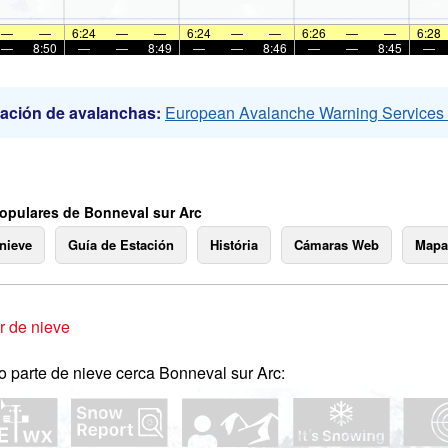
—
—
6:24
—
—
6:24
—
—
6:26
—
—
6:28
—
8:50
—
—
8:49
—
—
8:46
—
—
8:45
—
ación de avalanchas:
European Avalanche Warning Service
opulares de Bonneval sur Arc
 nieve
Guía de Estación
História
Cámaras Web
Mapa
 de nieve
o parte de nieve cerca Bonneval sur Arc: