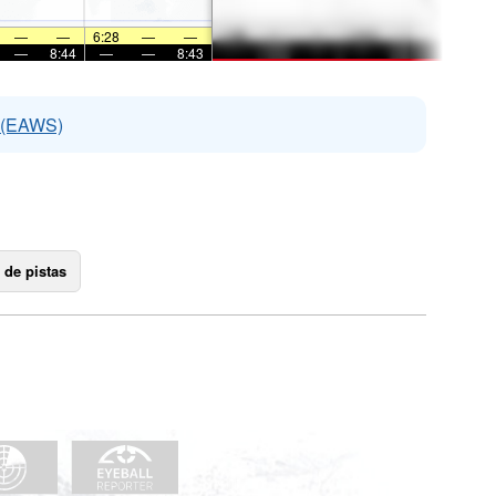
—
—
6:28
—
—
—
8:44
—
—
8:43
s (EAWS)
 de pistas