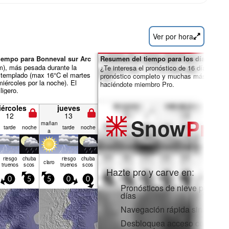
Ver por hora
iempo para Bonneval sur Arc
Resumen del tiempo para los días 7-16:
mm), más pesada durante la
¿Te interesa el pronóstico de 16 días? Des
 templado (max 16°C el martes
pronóstico completo y muchas más funcio
miércoles por la noche). El
haciéndote miembro Pro.
ligero.
iércoles
jueves
12
13
Snow
Pro
mañan
tarde
noche
tarde
noche
a
riesgo
chuba
riesgo
chuba
claro
truenos
scos
truenos
scos
Hazte pro y carve en:
0
5
5
0
0
Pronósticos de nieve por hora
días
Navegación rápida sin anunc
Desbloquea acceso completo 