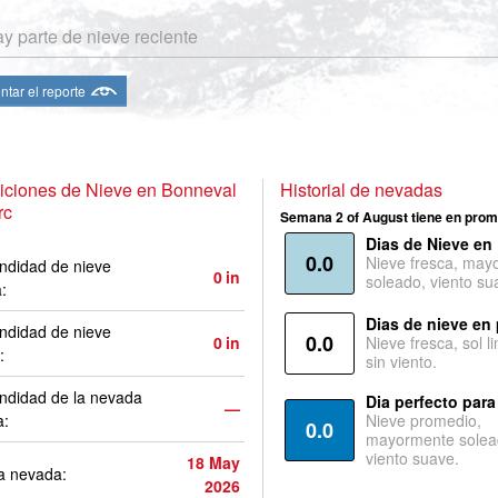
y parte de nieve reciente
ntar el reporte
iciones de Nieve en Bonneval
Historial de nevadas
rc
Semana 2 of August tiene en prom
Dias de Nieve en
0.0
Nieve fresca, may
ndidad de nieve
0
in
soleado, viento su
a:
Dias de nieve en
ndidad de nieve
0.0
0
in
Nieve fresca, sol l
:
sin viento.
ndidad de la nevada
Dia perfecto para
—
a:
Nieve promedio,
0.0
mayormente solea
viento suave.
18 May
a nevada:
2026