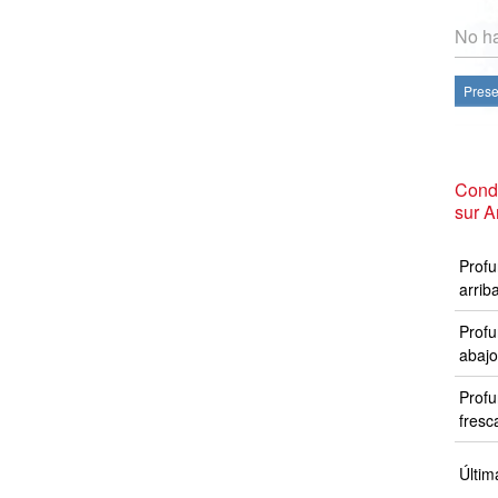
No ha
Prese
Cond
sur A
Profu
arrib
Profu
abajo
Profu
fresc
Últim