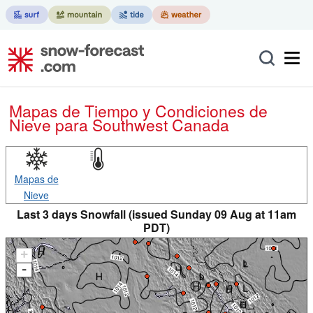
Mapas de Tiempo y Condiciones de
Nieve
para Southwest Canada
Mapas de
Nieve
Last 3 days Snowfall (issued Sunday 09 Aug at 11am
PDT)
+
-