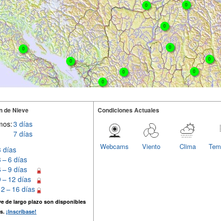
0
0
0
0
0
0
0
0
0
0
n de Nieve
Condiciones Actuales
mos:
3 días
7 días
Webcams
Viento
Clima
Tem
3 días
3 – 6 días
6 – 9 días
9 – 12 días
12 – 16 días
e de largo plazo son disponibles
s.
¡Inscríbase!