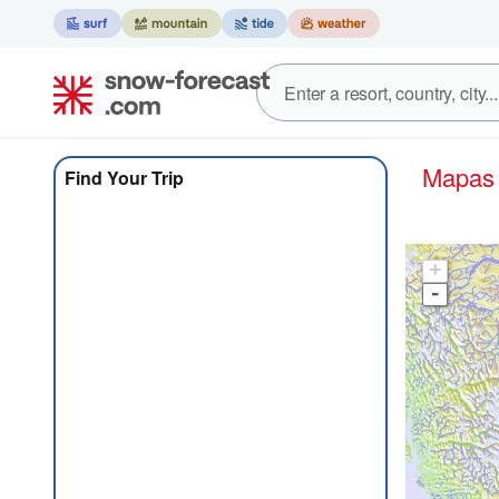
Mapa
Find Your Trip
+
-