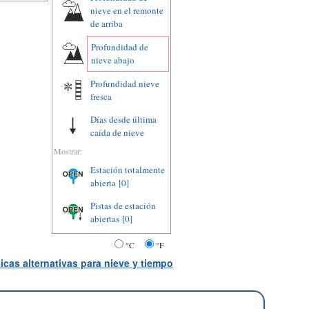
nieve en el remonte
de arriba
Profundidad de
nieve abajo
Profundidad nieve
fresca
Días desde última
caída de nieve
Mostrar:
Estación totalmente
abierta
[0]
Pistas de estación
abiertas
[0]
°C
°F
icas alternativas para nieve y tiempo