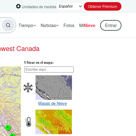
Obtener Prémium
Unidades de medida
Tiempo
Noticias
Fotos
Mi
Nieve
Entrar
hwest Canada
Ubicar en el mapa:
Mapas de Nieve
0
0