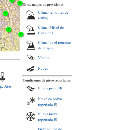
0
Otras mapas de previsiones
Clima (remontes de
0
arriba)
Clima (Mitad de
0
Estación)
0
Clima (en el remonte
de abajo)
Viento
Nubes
Condiciones de nieve reportadas
p. Aire
Buena pista
[0]
Nieve en polvo
reportada
[0]
Nueva nieve
reportada
[0]
Profundidad de