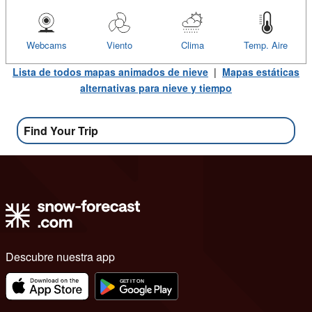
Webcams
Viento
Clima
Temp. Aire
Lista de todos mapas animados de nieve
|
Mapas estáticas
alternativas para nieve y tiempo
Find Your Trip
Descubre nuestra app