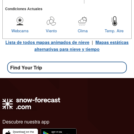
Condiciones Actuales
Webcams
Viento
Clima
Temp. Aire
Lista de todos mapas animados de nieve
|
Mapas estáticas
alternativas para nieve y tiempo
Find Your Trip
Descubre nuestra app