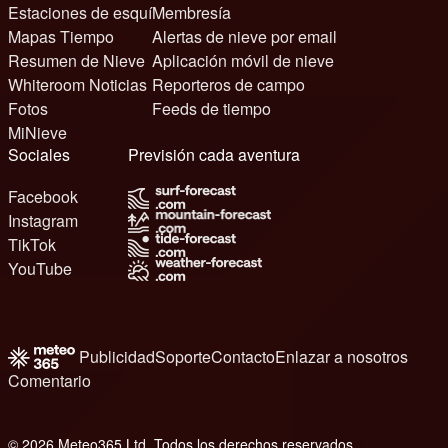
Estaciones de esquí
Membresía
Mapas Tiempo
Alertas de nieve por email
Resumen de Nieve
Aplicación móvil de nieve
Whiteroom Noticias
Reporteros de campo
Fotos
Feeds de tiempo
MiNieve
Sociales
Previsión cada aventura
Facebook
Instagram
TikTok
YouTube
Publicidad
Soporte
Contacto
Enlazar a nosotros
Comentario
© 2026 Meteo365 Ltd. Todos los derechos reservados
1