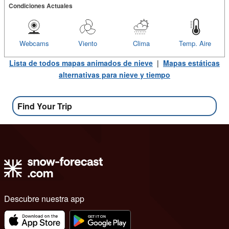
Condiciones Actuales
Webcams
Viento
Clima
Temp. Aire
Lista de todos mapas animados de nieve
|
Mapas estáticas
alternativas para nieve y tiempo
Find Your Trip
Descubre nuestra app