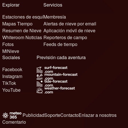
Explorar
Servicios
Estaciones de esquí
Membresía
Mapas Tiempo
Alertas de nieve por email
Resumen de Nieve
Aplicación móvil de nieve
Whiteroom Noticias
Reporteros de campo
Fotos
Feeds de tiempo
MiNieve
Sociales
Previsión cada aventura
Facebook
Instagram
TikTok
YouTube
Publicidad
Soporte
Contacto
Enlazar a nosotros
Comentario