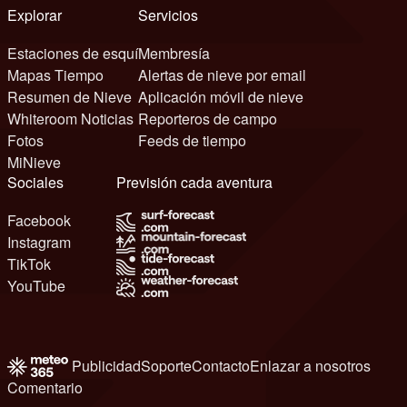
Explorar
Servicios
Estaciones de esquí
Membresía
Mapas Tiempo
Alertas de nieve por email
Resumen de Nieve
Aplicación móvil de nieve
Whiteroom Noticias
Reporteros de campo
Fotos
Feeds de tiempo
MiNieve
Sociales
Previsión cada aventura
Facebook
Instagram
TikTok
YouTube
Publicidad
Soporte
Contacto
Enlazar a nosotros
Comentario